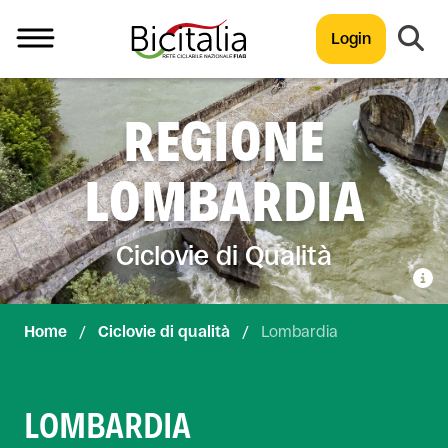
Login
TUTTO
REGIONE
LOMBARDIA
Ciclovie di Qualità
Home
/
Ciclovie di qualità
/
Lombardia
LOMBARDIA