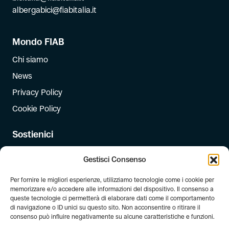
albergabici@fiabitalia.it
Mondo FIAB
Chi siamo
News
Privacy Policy
Cookie Policy
Sostienici
Iscriviti
Gestisci Consenso
Dona
Per fornire le migliori esperienze, utilizziamo tecnologie come i cookie per
Dona il 5 per mille
memorizzare e/o accedere alle informazioni del dispositivo. Il consenso a
queste tecnologie ci permetterà di elaborare dati come il comportamento
di navigazione o ID unici su questo sito. Non acconsentire o ritirare il
Newsletter
consenso può influire negativamente su alcune caratteristiche e funzioni.
Iscriviti alla newsletter di FIAB!