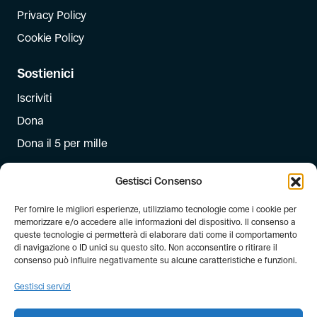
Privacy Policy
Cookie Policy
Sostienici
Iscriviti
Dona
Dona il 5 per mille
Newsletter
Gestisci Consenso
Iscriviti alla newsletter di FIAB!
Per fornire le migliori esperienze, utilizziamo tecnologie come i cookie per
memorizzare e/o accedere alle informazioni del dispositivo. Il consenso a
queste tecnologie ci permetterà di elaborare dati come il comportamento
di navigazione o ID unici su questo sito. Non acconsentire o ritirare il
consenso può influire negativamente su alcune caratteristiche e funzioni.
Gestisci servizi