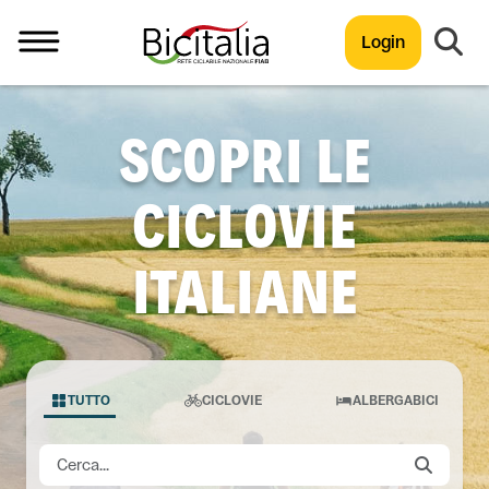
Login
TUTTO
SCOPRI LE
CICLOVIE
ITALIANE
TUTTO
CICLOVIE
ALBERGABICI