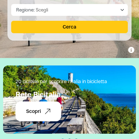
Regione:
Scegli
Cerca
20 ciclovie per scoprire l'Italia in bicicletta
Rete Bicitalia
Scopri