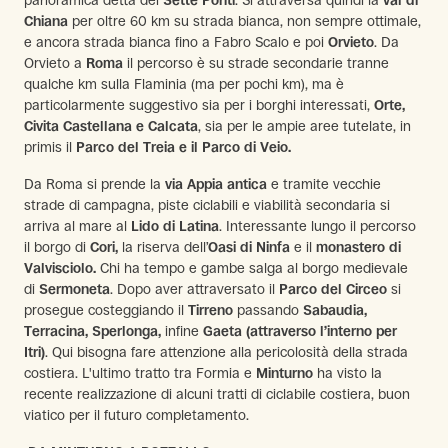
Chiana
per oltre 60 km su strada bianca, non sempre ottimale,
e ancora strada bianca fino a Fabro Scalo e poi
Orvieto
. Da
Orvieto a
Roma
il percorso è su strade secondarie tranne
qualche km sulla Flaminia (ma per pochi km), ma è
particolarmente suggestivo sia per i borghi interessati,
Orte,
Civita Castellana e Calcata
, sia per le ampie aree tutelate, in
primis il
Parco del Treia e il Parco di Veio.
Da Roma si prende la
via Appia antica
e tramite vecchie
strade di campagna, piste ciclabili e viabilità secondaria si
arriva al mare al
Lido di Latina
. Interessante lungo il percorso
il borgo di
Cori,
la riserva dell’
Oasi di Ninfa
e il
monastero di
Valvisciolo.
Chi ha tempo e gambe salga al borgo medievale
di
Sermoneta
. Dopo aver attraversato il
Parco del Circeo
si
prosegue costeggiando il
Tirreno
passando
Sabaudia,
Terracina,
Sperlonga,
infine
Gaeta (attraverso l’interno per
Itri)
. Qui bisogna fare attenzione alla pericolosità della strada
costiera. L'ultimo tratto tra Formia e
Minturno
ha visto la
recente realizzazione di alcuni tratti di ciclabile costiera, buon
viatico per il futuro completamento.