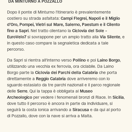
DA MINTURNO A POZZALLO
Dopo il ponte di Minturno l'itinerario è prevalentemente
costiero su strada asfaltata:
Campi Flegrei, Napoli e il Miglio
d’Oro, Pompei, Vietri sul Mare, Salerno, Paestum e il Cilento
fino a Sapri
. Nel tratto cilentano la
Ciclovia del Sole –
EuroVelo7
si sovrappone per un ampio tratto alla
Via Silente
, e
in questo caso compare la segnaletica dedicata a tale
percorso.
Da Sapri si rientra all'interno verso
Pollino
e poi
Laino Borgo
,
utilizzando una vecchia ex ferrovia, ora ciclabile. Da Laino
Borgo parte la
Ciclovia dei Parchi della Calabria
che porta
direttamente a
Reggio Calabria
dove arriveremo con lo
sguardo estasiato da tre parchi nazionali e il parco regionale
delle
Serre
. Qui la tappa è obbligata al
Museo
Archeologico
per vedere i fenomenali bronzi di Riace. In
Sicilia
,
dove tutto il percorso è ancora in parte da individuare, si
seguirà la costa ionica arrivando a
Siracusa
e da qui al porto
di Pozzallo, dove con la nave si arriva a Malta.