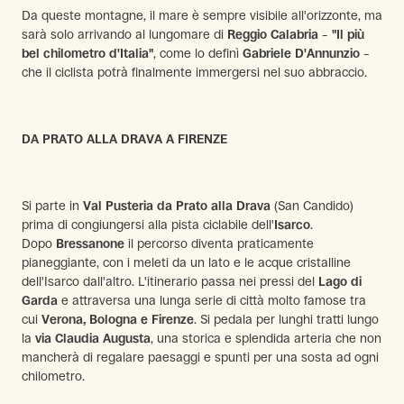
Da queste montagne, il mare è sempre visibile all'orizzonte, ma
sarà solo arrivando al lungomare di
Reggio Calabria
–
"Il più
bel chilometro d'Italia"
, come lo definì
Gabriele D'Annunzio
–
che il ciclista potrà finalmente immergersi nel suo abbraccio.
DA PRATO ALLA DRAVA A FIRENZE
Si parte in
Val Pusteria da Prato alla Drava
(San Candido)
prima di congiungersi alla pista ciclabile dell'
Isarco
.
Dopo
Bressanone
il percorso diventa praticamente
pianeggiante, con i meleti da un lato e le acque cristalline
dell'Isarco dall'altro. L'itinerario passa nei pressi del
Lago di
Garda
e attraversa una lunga serie di città molto famose tra
cui
Verona, Bologna e Firenze
. Si pedala per lunghi tratti lungo
la
via Claudia Augusta
, una storica e splendida arteria che non
mancherà di regalare paesaggi e spunti per una sosta ad ogni
chilometro.