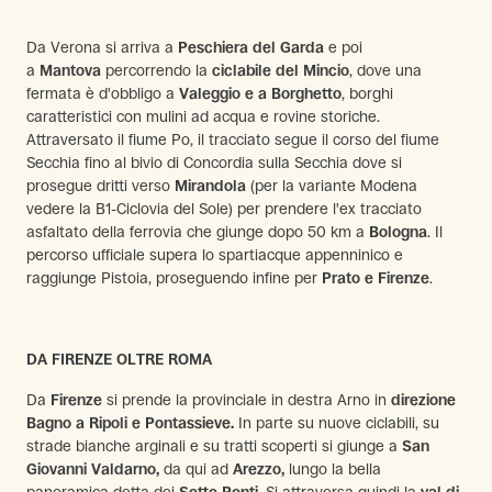
Da Verona si arriva a
Peschiera del Garda
e poi
a
Mantova
percorrendo la
ciclabile del Mincio
, dove una
fermata è d'obbligo a
Valeggio e a Borghetto
, borghi
caratteristici con mulini ad acqua e rovine storiche.
Attraversato il fiume Po, il tracciato segue il corso del fiume
Secchia fino al bivio di Concordia sulla Secchia dove si
prosegue dritti verso
Mirandola
(per la variante Modena
vedere la B1-Ciclovia del Sole) per prendere l'ex tracciato
asfaltato della ferrovia che giunge dopo 50 km a
Bologna
. Il
percorso ufficiale supera lo spartiacque appenninico e
raggiunge Pistoia, proseguendo infine per
Prato e Firenze
.
DA FIRENZE OLTRE ROMA
Da
Firenze
si prende la provinciale in destra Arno in
direzione
Bagno a Ripoli e Pontassieve.
In parte su nuove ciclabili, su
strade bianche arginali e su tratti scoperti si giunge a
San
Giovanni Valdarno,
da qui ad
Arezzo,
lungo la bella
panoramica detta dei
Sette Ponti
. Si attraversa quindi la
val di