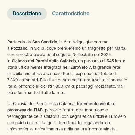
Descrizione
Caratteristiche
Partendo da
San Candido
, in Alto Adige, giungeremo
a
Pozzallo
, in Sicilia, dove prenderemo un traghetto per Malta,
con le nostre biciclette al seguito. Nell'estate del 2024,
la
Ciclovia dei Parchi della Calabria
, un percorso di 545 km, è
stata ufficialmente integrata nell
'EuroVelo 7
, la grande rete
ciclabile che attraversa nove Paesi, coprendo un totale di
7.600 chilometri. Più di un quarto dell'intero tragitto si snoda in
Italia, offrendo ai ciclisti 1.800 km di paesaggi mozzafiato, tra i
più affascinanti di tutta la rete.
La Ciclovia dei Parchi della Calabria,
fortemente voluta e
promossa da FIAB
, percorre l'entroterra montuoso e
verdeggiante della Calabria, con segnaletica ufficiale EuroVelo
che guida i ciclisti lungo l'intero tragitto, regalando loro
un'esperienza unica immersa nella natura incontaminata.