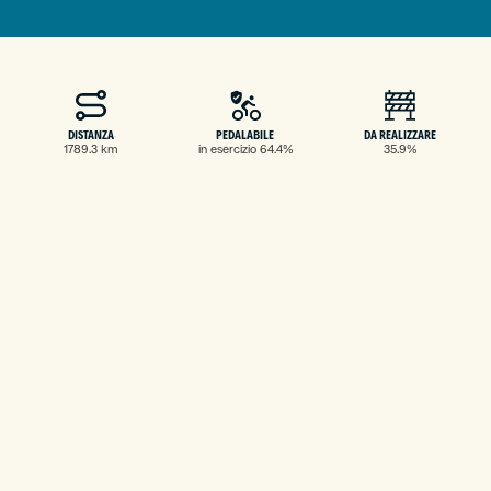
DISTANZA
PEDALABILE
DA REALIZZARE
1789.3 km
in esercizio 64.4%
35.9%