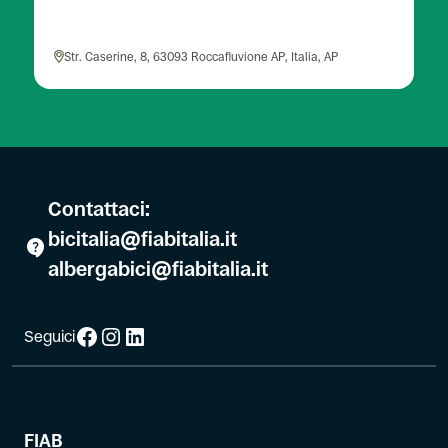
Str. Caserine, 8, 63093 Roccafluvione AP, Italia, AP
Contattaci:
bicitalia@fiabitalia.it
albergabici@fiabitalia.it
Facebook
Instagram
LinkedIn
Seguici
FIAB