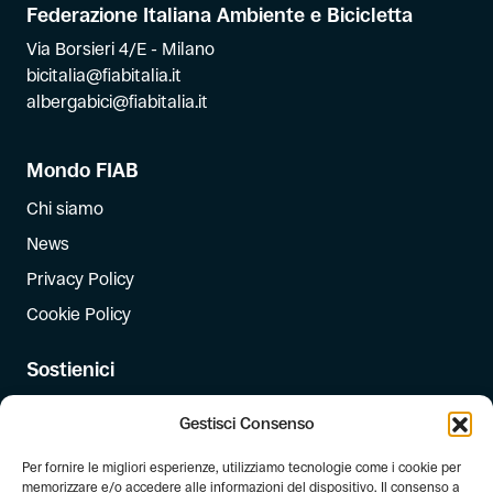
Federazione Italiana Ambiente e Bicicletta
Via Borsieri 4/E - Milano
bicitalia@fiabitalia.it
albergabici@fiabitalia.it
Mondo FIAB
Chi siamo
News
Privacy Policy
Cookie Policy
Sostienici
Iscriviti
Gestisci Consenso
Dona
Per fornire le migliori esperienze, utilizziamo tecnologie come i cookie per
Dona il 5 per mille
memorizzare e/o accedere alle informazioni del dispositivo. Il consenso a