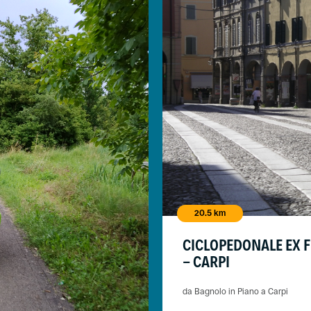
20.5 km
CICLOPEDONALE EX 
- CARPI
da Bagnolo in Piano a Carpi