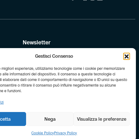
Newsletter
Iscriviti alla newsletter di FIAB!
Gestisci Consenso
le migliori esperienze, utilizziamo tecnologie come i cookie per memorizzare
le
 alle informazioni del dispositivo. Il consenso a queste tecnologie ci
i elaborare dati come il comportamento di navigazione o ID unici su questo
consentire o ritirare il consenso può influire negativamente su alcune
he e funzioni.
izi
cetta
Nega
Visualizza le preferenze
Cookie Policy
Privacy Policy