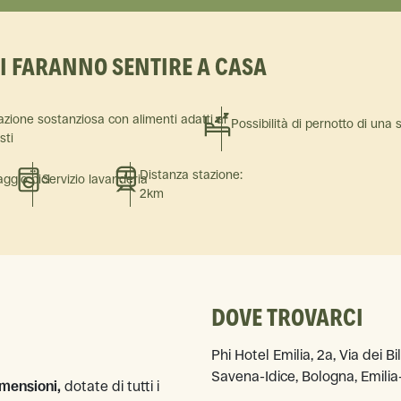
TI FARANNO SENTIRE A CASA
azione sostanziosa con alimenti adatti ai
Possibilità di pernotto di una 
isti
Distanza stazione:
ggio bici
Servizio lavanderia
2km
DOVE TROVARCI
Phi Hotel Emilia, 2a, Via dei B
Savena-Idice, Bologna, Emili
imensioni,
dotate di tutti i