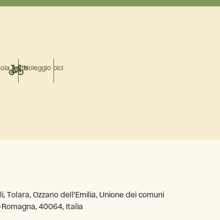
sola notte
Noleggio bici
illi, Tolara, Ozzano dell'Emilia, Unione dei comuni
a-Romagna, 40064, Italia