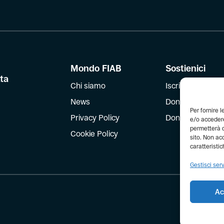
Mondo FIAB
Sostienici
tta
Chi siamo
Iscriviti
News
Dona
Per fornire 
Privacy Policy
Dona il 5 per mil
e/o accedere
permetterà d
Cookie Policy
sito. Non ac
caratteristic
Gestisci serv
Ac