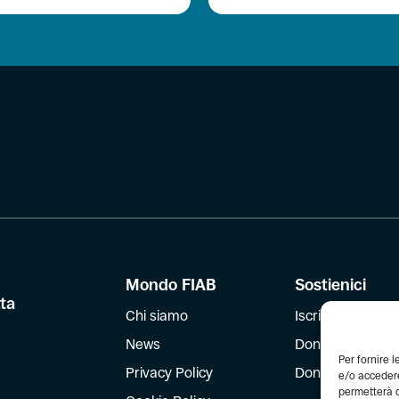
Mondo FIAB
Sostienici
tta
Chi siamo
Iscriviti
News
Dona
Per fornire 
Privacy Policy
Dona il 5 per mil
e/o accedere
permetterà d