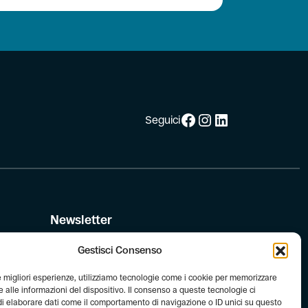
Facebook
Instagram
LinkedIn
Seguici
Newsletter
Iscriviti alla newsletter di FIAB!
Gestisci Consenso
le migliori esperienze, utilizziamo tecnologie come i cookie per memorizzare
le
 alle informazioni del dispositivo. Il consenso a queste tecnologie ci
i elaborare dati come il comportamento di navigazione o ID unici su questo