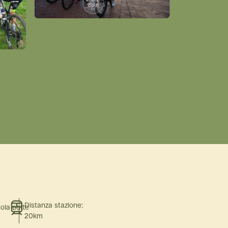
Distanza stazione:
sola notte
20km