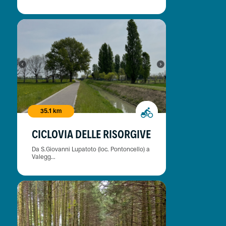
35.1 km
CICLOVIA DELLE RISORGIVE
Da S.Giovanni Lupatoto (loc. Pontoncello) a
Valegg...