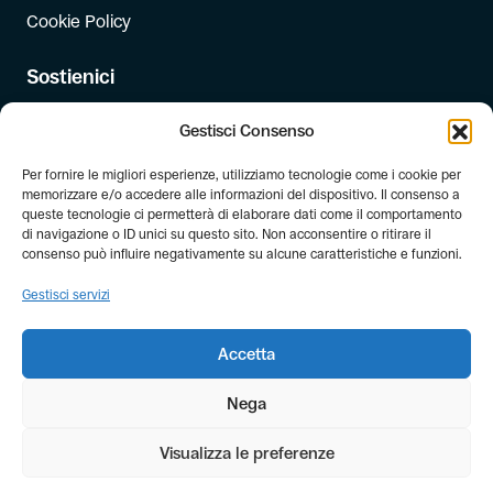
Cookie Policy
Sostienici
Iscriviti
Gestisci Consenso
Dona
Per fornire le migliori esperienze, utilizziamo tecnologie come i cookie per
Dona il 5 per mille
memorizzare e/o accedere alle informazioni del dispositivo. Il consenso a
queste tecnologie ci permetterà di elaborare dati come il comportamento
di navigazione o ID unici su questo sito. Non acconsentire o ritirare il
Newsletter
consenso può influire negativamente su alcune caratteristiche e funzioni.
Iscriviti alla newsletter di FIAB!
Gestisci servizi
Accetta
Nega
Visualizza le preferenze
© Copyright FIAB 2026