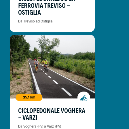
FERROVIA TREVISO -
OSTIGLIA
Da Treviso ad Ostiglia
35.1 km
CICLOPEDONALE VOGHERA
- VARZI
Da Voghera (PV) a Varzi (PV)