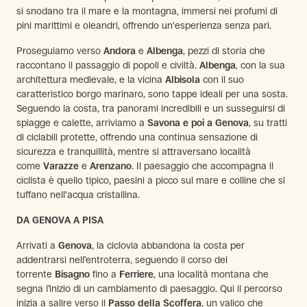
si snodano tra il mare e la montagna, immersi nei profumi di
pini marittimi e oleandri, offrendo un'esperienza senza pari.
Proseguiamo verso
Andora
e
Albenga
, pezzi di storia che
raccontano il passaggio di popoli e civiltà.
Albenga
, con la sua
architettura medievale, e la vicina
Albisola
con il suo
caratteristico borgo marinaro, sono tappe ideali per una sosta.
Seguendo la costa, tra panorami incredibili e un susseguirsi di
spiagge e calette, arriviamo a
Savona e poi a Genova
, su tratti
di ciclabili protette, offrendo una continua sensazione di
sicurezza e tranquillità, mentre si attraversano località
come
Varazze
e
Arenzano
. Il paesaggio che accompagna il
ciclista è quello tipico, paesini a picco sul mare e colline che si
tuffano nell'acqua cristallina.
DA GENOVA A PISA
Arrivati a
Genova
, la ciclovia abbandona la costa per
addentrarsi nell’entroterra, seguendo il corso del
torrente
Bisagno
fino a
Ferriere
, una località montana che
segna l’inizio di un cambiamento di paesaggio. Qui il percorso
inizia a salire verso il
Passo della Scoffera
, un valico che