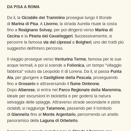
DA PISA A ROMA
Da lì, la
Ciclabile del Trammino
prosegue lungo il litorale
di
Marina di Pisa
. A
Livorno
, la strada Aurelia risale la costa
fino a
Rosignano Solvay
, per poi dirigersi verso
Marina di
Cecina
e la
Pineta dei Cavalleggeri
. Successivamente, si
percorre la famosa
via dei cipressi
a
Bolgheri
, uno dei tratti più
suggestivi dell’intero percorso.
Il viaggio prosegue verso
Venturina Terme
, famosa per le sue
acque termali, e poi si scende a
Follonica
, un tempo "villaggio
fabbrica" voluto da Leopoldo II di Lorena. Da lì, si passa
Punta
Ala
, per giungere a
Castiglione della Pescaia
, proseguendo
fino a
Grosseto
e attraversando il
fiume Ombrone
.
Dopo
Alberese
, si entra nel
Parco Regionale della Maremma
,
ideale per escursioni in bicicletta e per godersi la natura
selvaggia delle spiagge. Attraverso strade secondarie e piste
ciclabili, si raggiunge
Talamone
, passando per il tombolo
di
Giannella
fino al
Monte Argentario
, percorrendo un anello
panoramico della
Laguna di Orbetello
.