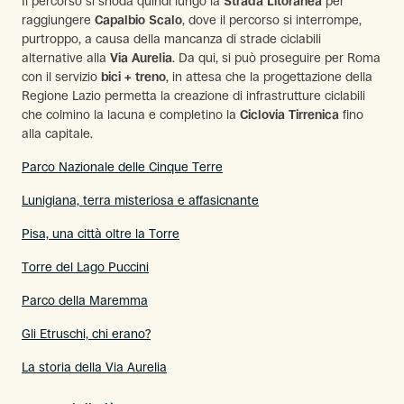
Il percorso si snoda quindi lungo la
Strada Litoranea
per
raggiungere
Capalbio Scalo
, dove il percorso si interrompe,
purtroppo, a causa della mancanza di strade ciclabili
alternative alla
Via Aurelia
. Da qui, si può proseguire per Roma
con il servizio
bici + treno
, in attesa che la progettazione della
Regione Lazio permetta la creazione di infrastrutture ciclabili
che colmino la lacuna e completino la
Ciclovia Tirrenica
fino
alla capitale.
Parco Nazionale delle Cinque Terre
Lunigiana, terra misteriosa e affasicnante
Pisa, una città oltre la Torre
Torre del Lago Puccini
Parco della Maremma
Gli Etruschi, chi erano?
La storia della Via Aurelia