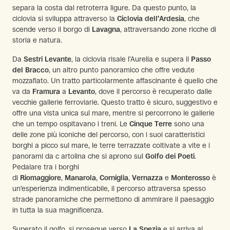
separa la costa dal retroterra ligure. Da questo punto, la
ciclovia si sviluppa attraverso la
Ciclovia dell’Ardesia
, che
scende verso il borgo di
Lavagna
, attraversando zone ricche di
storia e natura.
Da
Sestri Levante
, la ciclovia risale l’Aurelia e supera il
Passo
del Bracco
, un altro punto panoramico che offre vedute
mozzafiato. Un tratto particolarmente affascinante è quello che
va da
Framura
a
Levanto
, dove il percorso è recuperato dalle
vecchie gallerie ferroviarie. Questo tratto è sicuro, suggestivo e
offre una vista unica sul mare, mentre si percorrono le gallerie
che un tempo ospitavano i treni. Le
Cinque Terre
sono una
delle zone più iconiche del percorso, con i suoi caratteristici
borghi a picco sul mare, le terre terrazzate coltivate a vite e i
panorami da c artolina che si aprono sul
Golfo dei Poeti
.
Pedalare tra i borghi
di
Riomaggiore
,
Manarola
,
Corniglia
,
Vernazza
e
Monterosso
è
un’esperienza indimenticabile, il percorso attraversa spesso
strade panoramiche che permettono di ammirare il paesaggio
in tutta la sua magnificenza.
Superato il golfo, si prosegue verso
La Spezia
e si arriva al