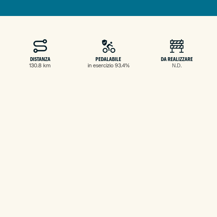
DISTANZA
PEDALABILE
DA REALIZZARE
130.8 km
in esercizio 93.4%
N.D.