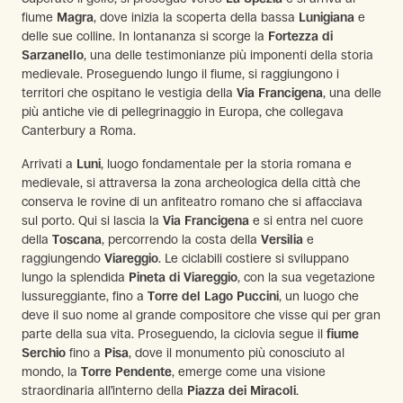
fiume
Magra
, dove inizia la scoperta della bassa
Lunigiana
e
delle sue colline. In lontananza si scorge la
Fortezza di
Sarzanello
, una delle testimonianze più imponenti della storia
medievale. Proseguendo lungo il fiume, si raggiungono i
territori che ospitano le vestigia della
Via Francigena
, una delle
più antiche vie di pellegrinaggio in Europa, che collegava
Canterbury a Roma.
Arrivati a
Luni
, luogo fondamentale per la storia romana e
medievale, si attraversa la zona archeologica della città che
conserva le rovine di un anfiteatro romano che si affacciava
sul porto. Qui si lascia la
Via Francigena
e si entra nel cuore
della
Toscana
, percorrendo la costa della
Versilia
e
raggiungendo
Viareggio
. Le ciclabili costiere si sviluppano
lungo la splendida
Pineta di Viareggio
, con la sua vegetazione
lussureggiante, fino a
Torre del Lago Puccini
, un luogo che
deve il suo nome al grande compositore che visse qui per gran
parte della sua vita. Proseguendo, la ciclovia segue il
fiume
Serchio
fino a
Pisa
, dove il monumento più conosciuto al
mondo, la
Torre Pendente
, emerge come una visione
straordinaria all’interno della
Piazza dei Miracoli
.