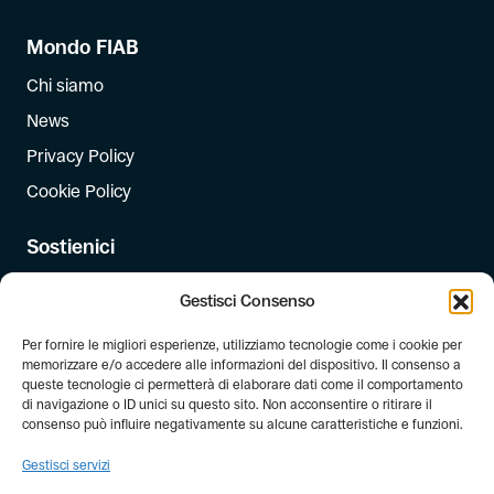
Mondo FIAB
Chi siamo
News
Privacy Policy
Cookie Policy
Sostienici
Iscriviti
Gestisci Consenso
Dona
Per fornire le migliori esperienze, utilizziamo tecnologie come i cookie per
Dona il 5 per mille
memorizzare e/o accedere alle informazioni del dispositivo. Il consenso a
queste tecnologie ci permetterà di elaborare dati come il comportamento
di navigazione o ID unici su questo sito. Non acconsentire o ritirare il
Newsletter
consenso può influire negativamente su alcune caratteristiche e funzioni.
Iscriviti alla newsletter di FIAB!
Gestisci servizi