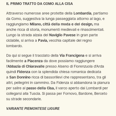
IL PRIMO TRATTO DA COMO ALLA CISA
Attraverso numerose aree protette della
Lombardia
, partiamo
da Como, suggestiva la lunga passeggiata attorno al lago, e
raggiungiamo
Milano, città della moda e del design,
ma
anche ricca di storia, monumenti medievali e rinascimentali.
Lungo la strada alzaia del
Naviglio Pavese
in gran parte
ciclabile, si arriva a
Pavia,
vecchia capitale del regno
lombardo.
Da qui si segue il tracciato della
Via Francigena
e si arriva
facilmente
a Piacenza
da dove possiamo raggiungere
l’
Abbazia di Chiaravalle
presso Alseno di Fiorenzuola d’Arda
quindi
Fidenza
con la splendida chiesa romanica dedicata
a
San Donnino
ricca di bassorilievi che rappresentano, tra gli
altri, pellegrini in cammino. Da Fidenza si abbandona la pianura
per salire al
passo della Cisa,
il varco aperto dai Lombardi per
collegarsi alla Tuscia. Si passa per Fornovo, Bardone, Berceto
su strade secondarie.
VARIANTE PIEMONTESE LIGURE