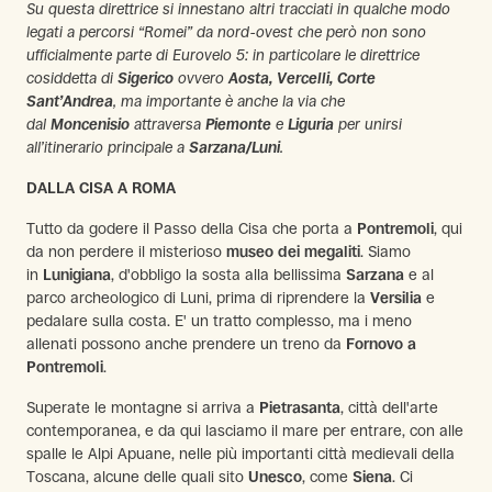
Su questa direttrice si innestano altri tracciati in qualche modo
legati a percorsi “Romei” da nord-ovest che però non sono
ufficialmente parte di Eurovelo 5: in particolare le direttrice
cosiddetta di
Sigerico
ovvero
Aosta, Vercelli, Corte
Sant’Andrea
, ma importante è anche la via che
dal
Moncenisio
attraversa
Piemonte
e
Liguria
per unirsi
all’itinerario principale a
Sarzana/Luni
.
DALLA CISA A ROMA
Tutto da godere il Passo della Cisa che porta a
Pontremoli
, qui
da non perdere il misterioso
museo dei megaliti
. Siamo
in
Lunigiana
, d'obbligo la sosta alla bellissima
Sarzana
e al
parco archeologico di Luni, prima di riprendere la
Versilia
e
pedalare sulla costa. E' un tratto complesso, ma i meno
allenati possono anche prendere un treno da
Fornovo a
Pontremoli
.
Superate le montagne si arriva a
Pietrasanta
, città dell'arte
contemporanea, e da qui lasciamo il mare per entrare, con alle
spalle le Alpi Apuane, nelle più importanti città medievali della
Toscana, alcune delle quali sito
Unesco
, come
Siena
. Ci