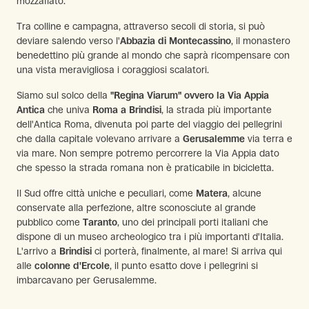
mozzafiato.
Tra colline e campagna, attraverso secoli di storia, si può
deviare salendo verso l'
Abbazia di Montecassino
, il monastero
benedettino più grande al mondo che saprà ricompensare con
una vista meravigliosa i coraggiosi scalatori.
Siamo sul solco della
"Regina Viarum" ovvero la Via Appia
Antica
che univa
Roma a Brindisi
, la strada più importante
dell'Antica Roma, divenuta poi parte del viaggio dei pellegrini
che dalla capitale volevano arrivare a
Gerusalemme
via terra e
via mare. Non sempre potremo percorrere la Via Appia dato
che spesso la strada romana non è praticabile in bicicletta.
Il Sud offre città uniche e peculiari, come
Matera
, alcune
conservate alla perfezione, altre sconosciute al grande
pubblico come
Taranto
, uno dei principali porti italiani che
dispone di un museo archeologico tra i più importanti d'Italia.
L'arrivo a
Brindisi
ci porterà, finalmente, al mare! Si arriva qui
alle
colonne d'Ercole
, il punto esatto dove i pellegrini si
imbarcavano per Gerusalemme.