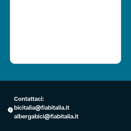
Contattaci:
bicitalia@fiabitalia.it
albergabici@fiabitalia.it