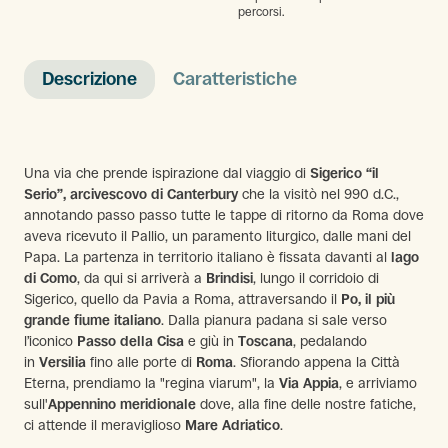
percorsi.
Descrizione
Caratteristiche
Una via che prende ispirazione dal viaggio di
Sigerico “il
Serio”, arcivescovo di Canterbury
che la visitò nel 990 d.C.,
annotando passo passo tutte le tappe di ritorno da Roma dove
aveva ricevuto il Pallio, un paramento liturgico, dalle mani del
Papa. La partenza in territorio italiano è fissata davanti al
lago
di Como
, da qui si arriverà a
Brindisi
, lungo il corridoio di
Sigerico, quello da Pavia a Roma, attraversando il
Po, il più
grande fiume italiano
. Dalla pianura padana si sale verso
l’iconico
Passo della Cisa
e giù in
Toscana
, pedalando
in
Versilia
fino alle porte di
Roma
. Sfiorando appena la Città
Eterna, prendiamo la "regina viarum", la
Via Appia
, e arriviamo
sull'
Appennino meridionale
dove, alla fine delle nostre fatiche,
ci attende il meraviglioso
Mare Adriatico
.