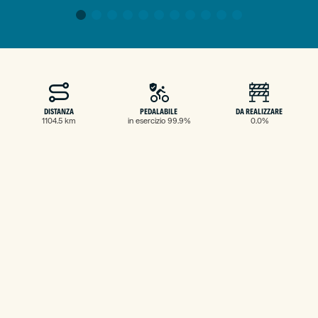
DISTANZA
PEDALABILE
DA REALIZZARE
1104.5 km
in esercizio 99.9%
0.0%