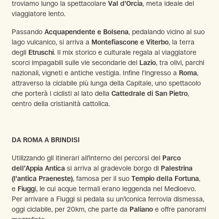
troviamo lungo la spettacolare
Val d'Orcia
, meta ideale del
viaggiatore lento.
Passando
Acquapendente e Bolsena
, pedalando vicino al suo
lago vulcanico, si arriva a
Montefiascone e Viterbo
, la terra
degli
Etruschi
. Il mix storico e culturale regala al viaggiatore
scorci impagabili sulle vie secondarie del
Lazio
, tra olivi, parchi
nazionali, vigneti e antiche vestigia. Infine l'ingresso a
Roma
,
attraverso la ciclabile più lunga della Capitale, uno spettacolo
che porterà i ciclisti al lato della
Cattedrale di San Pietro
,
centro della cristianità cattolica.
DA ROMA A BRINDISI
Utilizzando gli itinerari all’interno dei percorsi del
Parco
dell’Appia Antica
si arriva al gradevole borgo di
Palestrina
(l'antica Praeneste)
, famosa per il suo
Tempio della Fortuna
,
e
Fiugg
i, le cui acque termali erano leggenda nel Medioevo.
Per arrivare a Fiuggi si pedala su un’iconica ferrovia dismessa,
oggi ciclabile, per 20km, che parte da
Paliano
e offre panorami