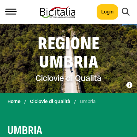
Login
TUTTO
REGIONE
UMBRIA
Ciclovie di Qualità
Home
/
Ciclovie di qualità
/
Umbria
UMBRIA