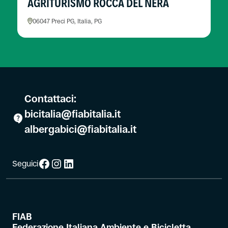
AGRITURISMO ROCCA DEL NERA
06047 Preci PG, Italia, PG
Contattaci:
bicitalia@fiabitalia.it
albergabici@fiabitalia.it
Facebook
Instagram
LinkedIn
Seguici
FIAB
Federazione Italiana Ambiente e Bicicletta