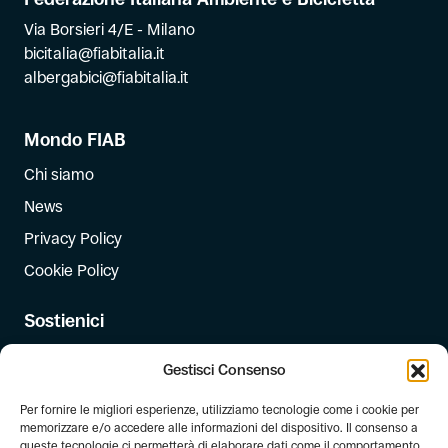
Via Borsieri 4/E - Milano
bicitalia@fiabitalia.it
albergabici@fiabitalia.it
Mondo FIAB
Chi siamo
News
Privacy Policy
Cookie Policy
Sostienici
Iscriviti
Gestisci Consenso
Dona
Per fornire le migliori esperienze, utilizziamo tecnologie come i cookie per
Dona il 5 per mille
memorizzare e/o accedere alle informazioni del dispositivo. Il consenso a
queste tecnologie ci permetterà di elaborare dati come il comportamento