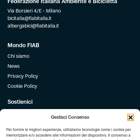
Federazione Italiana Ambiente e Bicicletta
Via Borsieri 4/E - Milano
bicitalia@fiabitalia.it
albergabici@fiabitalia.it
Mondo FIAB
Chi siamo
News
Privacy Policy
Cookie Policy
Sostienici
Iscriviti
Gestisci Consenso
Dona
Per fornire le migliori esperienze, utilizziamo tecnologie come i cookie per
Dona il 5 per mille
memorizzare e/o accedere alle informazioni del dispositivo. Il consenso a