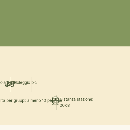
sola notte
Noleggio bici
Distanza stazione:
lità per gruppi: almeno 10 persone
20km