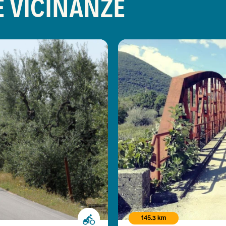
E VICINANZE
145.3 km