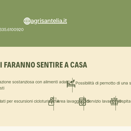
agrisantelia.it
- 335.6100920
TI FARANNO SENTIRE A CASA
azione sostanziosa con alimenti adatti ai
Possibilità di pernotto di una 
isti
ati per escursioni cicloturistiche
Area lavaggio bici
Servizio lavanderia
Ospita