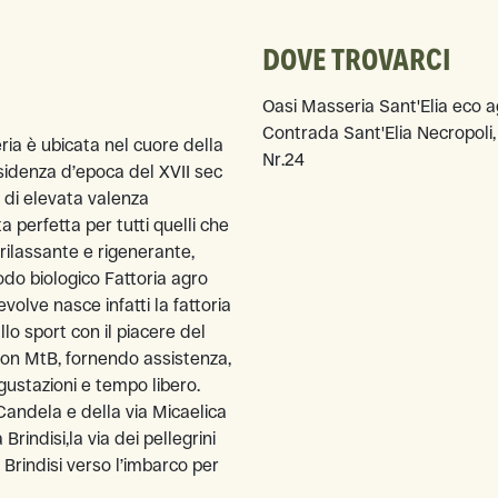
DOVE TROVARCI
Oasi Masseria Sant'Elia eco 
Contrada Sant'Elia Necropoli,
ria è ubicata nel cuore della
Nr.24
sidenza d’epoca del XVII sec
a di elevata valenza
 perfetta per tutti quelli che
rilassante e rigenerante,
odo biologico Fattoria agro
evolve nasce infatti la fattoria
lo sport con il piacere del
 con MtB, fornendo assistenza,
gustazioni e tempo libero.
Candela e della via Micaelica
indisi,la via dei pellegrini
 Brindisi verso l’imbarco per