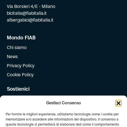
Via Borsieri 4/E - Milano
bicitalia@fiabitalia.it
albergabici@fiabitalia.it
Mondo FIAB
Chi siamo
News
Privacy Policy
Cookie Policy
Sostienici
Iscriviti
Gestisci Consenso
Dona
Per fornire le migliori esperienze, utilizziamo tecnologie come i cookie per
Dona il 5 per mille
memorizzare e/o accedere alle informazioni del dispositivo. Il consenso a
queste tecnologie ci permetterà di elaborare dati come il comportamento