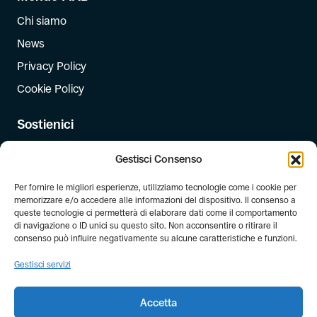
Chi siamo
News
Privacy Policy
Cookie Policy
Sostienici
Iscriviti
Gestisci Consenso
Dona
Per fornire le migliori esperienze, utilizziamo tecnologie come i cookie per
Dona il 5 per mille
memorizzare e/o accedere alle informazioni del dispositivo. Il consenso a
queste tecnologie ci permetterà di elaborare dati come il comportamento
di navigazione o ID unici su questo sito. Non acconsentire o ritirare il
Newsletter
consenso può influire negativamente su alcune caratteristiche e funzioni.
Iscriviti alla newsletter di FIAB!
Gestisci servizi
Accetta