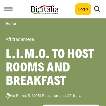
Login
Home
TUTTO
Affittacamere
L.I.M.O. TO HOST
ROOMS AND
BREAKFAST
Via Roma, 5, 81051 Roccaromana CE, Italia