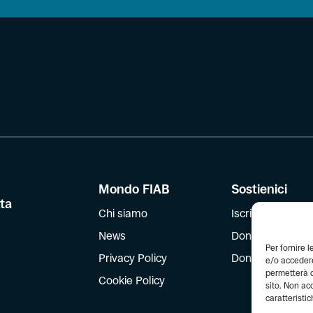
Mondo FIAB
Sostienici
tta
Chi siamo
Iscriviti
News
Dona
Per fornire 
Privacy Policy
Dona il 5 per mil
e/o accedere
permetterà d
Cookie Policy
sito. Non ac
caratteristic