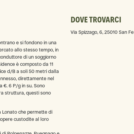
DOVE TROVARCI
Via Spizzago, 6, 25010 San Fel
contrano e si fondono in una
cercato allo stesso tempo, in
o conduttore di un soggiorno
residence è composto da 11
ce d/B a soli 50 metri dalla
 annesso, direttamente nel
a €. 6 P/g in su. Sono
tra struttura, questi sono
 a Lonato che permette di
 opere custodite al loro
lli di Polpenazze, Puegnago e