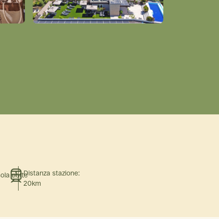
Distanza stazione:
sola notte
20km