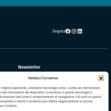
Facebook
Instagram
LinkedIn
Seguici
Newsletter
Iscriviti alla newsletter di FIAB!
Gestisci Consenso
le migliori esperienze, utilizziamo tecnologie come i cookie per memorizzare
le
 alle informazioni del dispositivo. Il consenso a queste tecnologie ci
i elaborare dati come il comportamento di navigazione o ID unici su questo
consentire o ritirare il consenso può influire negativamente su alcune
he e funzioni.