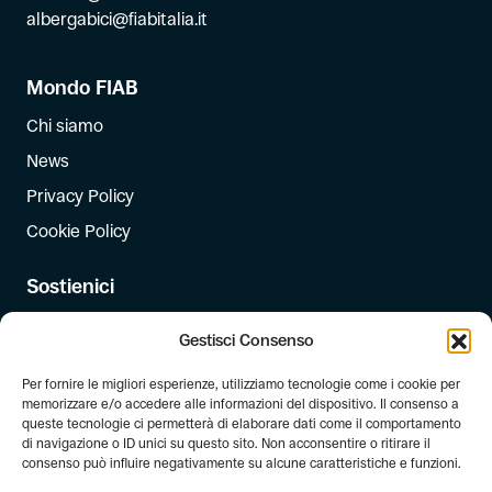
albergabici@fiabitalia.it
Mondo FIAB
Chi siamo
News
Privacy Policy
Cookie Policy
Sostienici
Iscriviti
Gestisci Consenso
Dona
Per fornire le migliori esperienze, utilizziamo tecnologie come i cookie per
Dona il 5 per mille
memorizzare e/o accedere alle informazioni del dispositivo. Il consenso a
queste tecnologie ci permetterà di elaborare dati come il comportamento
di navigazione o ID unici su questo sito. Non acconsentire o ritirare il
Newsletter
consenso può influire negativamente su alcune caratteristiche e funzioni.
Iscriviti alla newsletter di FIAB!