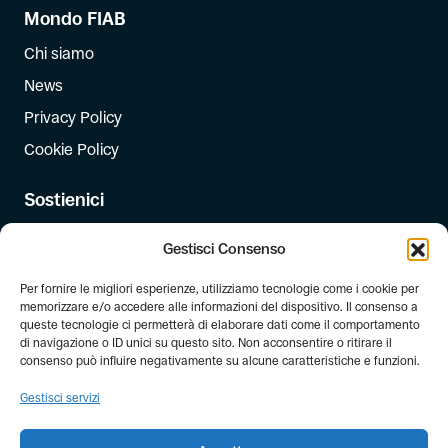
Mondo FIAB
Chi siamo
News
Privacy Policy
Cookie Policy
Sostienici
Iscriviti
Gestisci Consenso
Dona
Per fornire le migliori esperienze, utilizziamo tecnologie come i cookie per
Dona il 5 per mille
memorizzare e/o accedere alle informazioni del dispositivo. Il consenso a
queste tecnologie ci permetterà di elaborare dati come il comportamento
di navigazione o ID unici su questo sito. Non acconsentire o ritirare il
Newsletter
consenso può influire negativamente su alcune caratteristiche e funzioni.
Iscriviti alla newsletter di FIAB!
Gestisci servizi