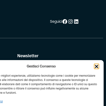
Facebook
Instagram
LinkedIn
Seguici
Newsletter
Iscriviti alla newsletter di FIAB!
Gestisci Consenso
le migliori esperienze, utilizziamo tecnologie come i cookie per memorizzare
le
 alle informazioni del dispositivo. Il consenso a queste tecnologie ci
i elaborare dati come il comportamento di navigazione o ID unici su questo
consentire o ritirare il consenso può influire negativamente su alcune
he e funzioni.
izi