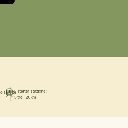
Distanza stazione:
sola notte
Oltre i 20km