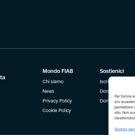
Mondo FIAB
Sostienici
tta
Chi siamo
Iscriviti
News
Dona
Per fornire 
Privacy Policy
Dona il 5 per mil
e/o accedere
permetterà d
Cookie Policy
sito. Non ac
caratteristic
Gestisci serv