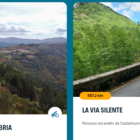
557.2 km
LA VIA SILENTE
Percorso ad anello da Castelnuov
BRIA