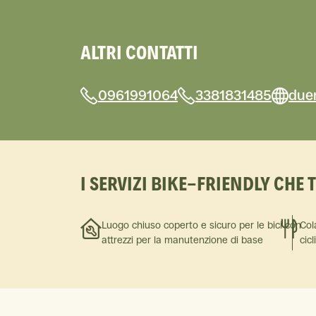
ALTRI CONTATTI
0961991064
3381831485
due
I SERVIZI BIKE-FRIENDLY CHE 
Luogo chiuso coperto e sicuro per le bici con
Col
attrezzi per la manutenzione di base
cicl