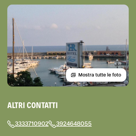
Mostra tutte le foto
ALTRI CONTATTI
3333710902
3924648055