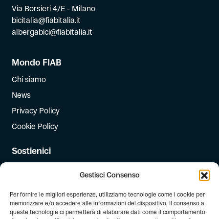
Via Borsieri 4/E - Milano
bicitalia@fiabitalia.it
albergabici@fiabitalia.it
Mondo FIAB
Chi siamo
News
Privacy Policy
Cookie Policy
Sostienici
Iscriviti
Gestisci Consenso
Dona
Per fornire le migliori esperienze, utilizziamo tecnologie come i cookie per
Dona il 5 per mille
memorizzare e/o accedere alle informazioni del dispositivo. Il consenso a
queste tecnologie ci permetterà di elaborare dati come il comportamento