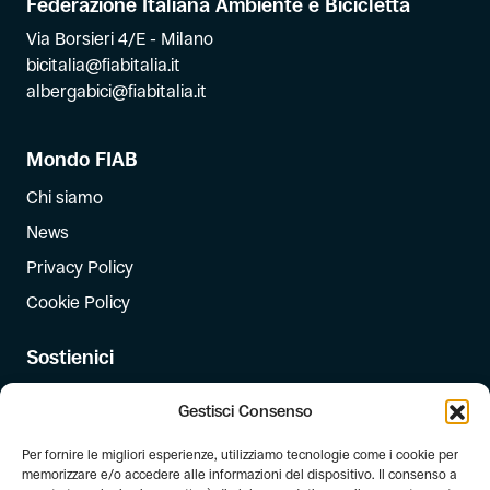
Federazione Italiana Ambiente e Bicicletta
Via Borsieri 4/E - Milano
bicitalia@fiabitalia.it
albergabici@fiabitalia.it
Mondo FIAB
Chi siamo
News
Privacy Policy
Cookie Policy
Sostienici
Iscriviti
Gestisci Consenso
Dona
Per fornire le migliori esperienze, utilizziamo tecnologie come i cookie per
Dona il 5 per mille
memorizzare e/o accedere alle informazioni del dispositivo. Il consenso a