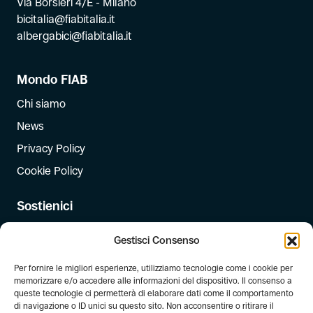
Via Borsieri 4/E - Milano
bicitalia@fiabitalia.it
albergabici@fiabitalia.it
Mondo FIAB
Chi siamo
News
Privacy Policy
Cookie Policy
Sostienici
Iscriviti
Gestisci Consenso
Dona
Per fornire le migliori esperienze, utilizziamo tecnologie come i cookie per
Dona il 5 per mille
memorizzare e/o accedere alle informazioni del dispositivo. Il consenso a
queste tecnologie ci permetterà di elaborare dati come il comportamento
di navigazione o ID unici su questo sito. Non acconsentire o ritirare il
Newsletter