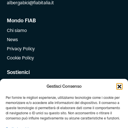
albergabici@fiabitalia.it
Mondo FIAB
Chi siamo
News
Privacy Policy
Cookie Policy
Sostienici
Iscriviti
Gestisci Consenso
Dona
Per fornire le migliori esperienze, utilizziamo tecnologie come i cookie per
Dona il 5 per mille
memorizzare e/o accedere alle informazioni del dispositivo. Il consenso a
queste tecnologie ci permetterà di elaborare dati come il comportamento
di navigazione o ID unici su questo sito. Non acconsentire o ritirare il
Newsletter
consenso può influire negativamente su alcune caratteristiche e funzioni.
Iscriviti alla newsletter di FIAB!