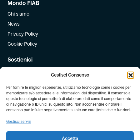
Mondo FIAB
Chi siamo
News
Privacy Policy
Cookie Policy
Sostienici
Iscriviti
Gestisci Consenso
Dona
Per fornire le migliori esperienze, utilizziamo tecnologie come i cookie per
Dona il 5 per mille
memorizzare e/o accedere alle informazioni del dispositivo. Il consenso a
queste tecnologie ci permetterà di elaborare dati come il comportamento
di navigazione o ID unici su questo sito. Non acconsentire o ritirare il
Newsletter
consenso può influire negativamente su alcune caratteristiche e funzioni.
Iscriviti alla newsletter di FIAB!
Gestisci servizi
Accetta