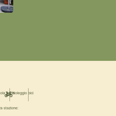
sola notte
Noleggio bici
a stazione: