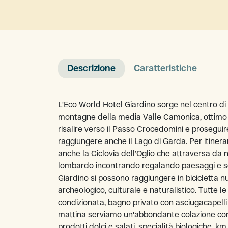
Descrizione
Caratteristiche
L'Eco World Hotel Giardino sorge nel centro di 
montagne della media Valle Camonica, ottimo p
risalire verso il Passo Crocedomini e proseguire
raggiungere anche il Lago di Garda. Per itinerar
anche la Ciclovia dell’Oglio che attraversa da no
lombardo incontrando regalando paesaggi e sco
Giardino si possono raggiungere in bicicletta nu
archeologico, culturale e naturalistico. Tutte 
condizionata, bagno privato con asciugacapelli 
mattina serviamo un'abbondante colazione con
prodotti dolci e salati, specialità biologiche, km