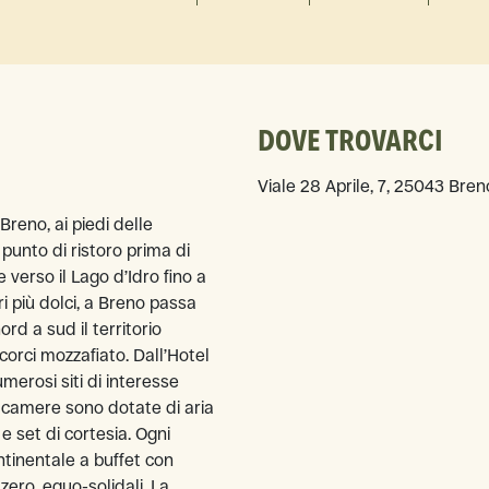
DOVE TROVARCI
Viale 28 Aprile, 7, 25043 Breno
Breno, ai piedi delle
unto di ristoro prima di
 verso il Lago d’Idro fino a
i più dolci, a Breno passa
rd a sud il territorio
rci mozzafiato. Dall’Hotel
merosi siti di interesse
le camere sono dotate di aria
e set di cortesia. Ogni
tinentale a buffet con
 zero, equo-solidali. La