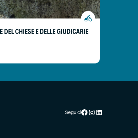
24.7 km
CICLOVI
E DEL CHIESE E DELLE GIUDICARIE
da Ragoli a P
Facebook
Instagram
LinkedIn
Seguici