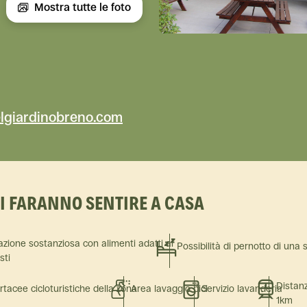
Mostra tutte le foto
lgiardinobreno.com
TI FARANNO SENTIRE A CASA
azione sostanziosa con alimenti adatti ai
Possibilità di pernotto di una 
isti
Distanz
rtacee cicloturistiche della zona
Area lavaggio bici
Servizio lavanderia
1km