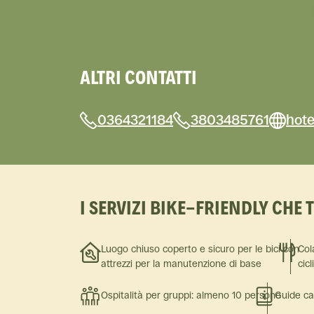
ALTRI CONTATTI
0364321184
3803485761
hote
I SERVIZI BIKE-FRIENDLY CHE 
Luogo chiuso coperto e sicuro per le bici con
Col
attrezzi per la manutenzione di base
cicl
Ospitalità per gruppi: almeno 10 persone
Guide ca