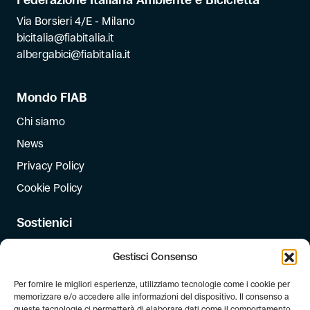
Via Borsieri 4/E - Milano
bicitalia@fiabitalia.it
albergabici@fiabitalia.it
Mondo FIAB
Chi siamo
News
Privacy Policy
Cookie Policy
Sostienici
Iscriviti
Gestisci Consenso
Dona
Per fornire le migliori esperienze, utilizziamo tecnologie come i cookie per
Dona il 5 per mille
memorizzare e/o accedere alle informazioni del dispositivo. Il consenso a
queste tecnologie ci permetterà di elaborare dati come il comportamento