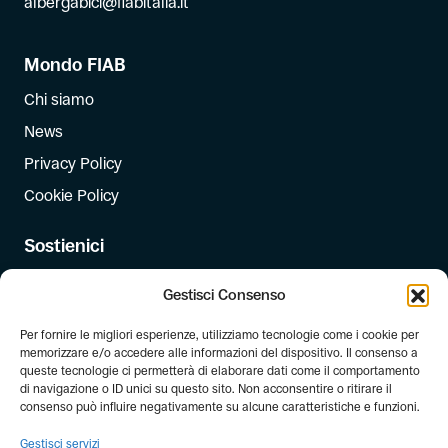
albergabici@fiabitalia.it
Mondo FIAB
Chi siamo
News
Privacy Policy
Cookie Policy
Sostienici
Iscriviti
Gestisci Consenso
Dona
Per fornire le migliori esperienze, utilizziamo tecnologie come i cookie per
Dona il 5 per mille
memorizzare e/o accedere alle informazioni del dispositivo. Il consenso a
queste tecnologie ci permetterà di elaborare dati come il comportamento
di navigazione o ID unici su questo sito. Non acconsentire o ritirare il
Newsletter
consenso può influire negativamente su alcune caratteristiche e funzioni.
Iscriviti alla newsletter di FIAB!
Gestisci servizi