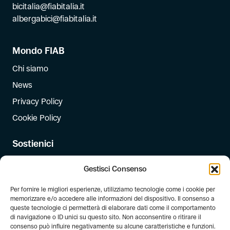
bicitalia@fiabitalia.it
albergabici@fiabitalia.it
Mondo FIAB
Chi siamo
News
Privacy Policy
Cookie Policy
Sostienici
Iscriviti
Gestisci Consenso
Dona
Per fornire le migliori esperienze, utilizziamo tecnologie come i cookie per
Dona il 5 per mille
memorizzare e/o accedere alle informazioni del dispositivo. Il consenso a
queste tecnologie ci permetterà di elaborare dati come il comportamento
di navigazione o ID unici su questo sito. Non acconsentire o ritirare il
Newsletter
consenso può influire negativamente su alcune caratteristiche e funzioni.