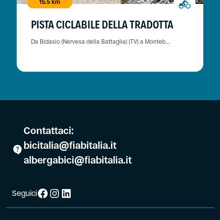
15.5 km
PISTA CICLABILE DELLA TRADOTTA
Da Bidasio (Nervesa della Battaglia) (TV) a Monteb...
Contattaci:
bicitalia@fiabitalia.it
albergabici@fiabitalia.it
Facebook
Instagram
LinkedIn
Seguici