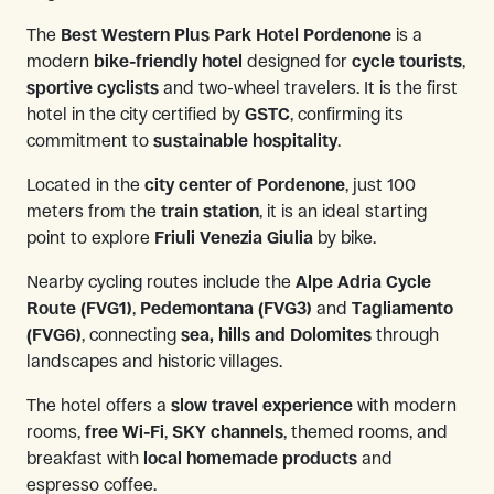
The
Best Western Plus Park Hotel Pordenone
is a
modern
bike-friendly hotel
designed for
cycle tourists
,
sportive cyclists
and two-wheel travelers. It is the first
hotel in the city certified by
GSTC
, confirming its
commitment to
sustainable hospitality
.
Located in the
city center of Pordenone
, just 100
meters from the
train station
, it is an ideal starting
point to explore
Friuli Venezia Giulia
by bike.
Nearby cycling routes include the
Alpe Adria Cycle
Route (FVG1)
,
Pedemontana (FVG3)
and
Tagliamento
(FVG6)
, connecting
sea, hills and Dolomites
through
landscapes and historic villages.
The hotel offers a
slow travel experience
with modern
rooms,
free Wi-Fi
,
SKY channels
, themed rooms, and
breakfast with
local homemade products
and
espresso coffee.