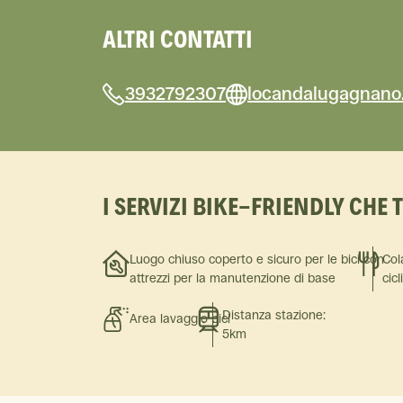
ALTRI CONTATTI
3932792307
locandalugagnano
I SERVIZI BIKE-FRIENDLY CHE 
Luogo chiuso coperto e sicuro per le bici con
Col
attrezzi per la manutenzione di base
cicl
Distanza stazione:
Area lavaggio bici
5km