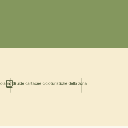
sola notte
Guide cartacee cicloturistiche della zona