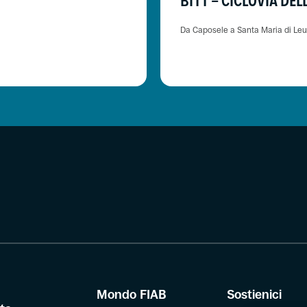
BI11 - CICLOVIA DE
Da Caposele a Santa Maria di Le
Mondo FIAB
Sostienici