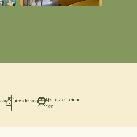
Distanza stazione:
sola notte
Area lavaggio bici
1km