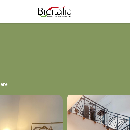
TUTTO
tere