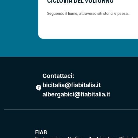
CICLOVIA DEL VOLTURNO
GNAZZO
Seguendo il fiume, attraverso siti storici e paesa...
Contattaci:
bicitalia@fiabitalia.it
albergabici@fiabitalia.it
FIAB