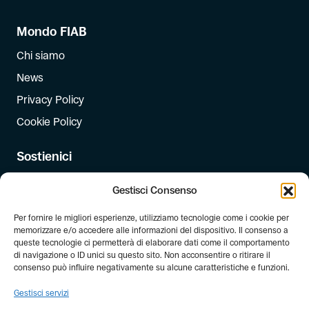
Mondo FIAB
Chi siamo
News
Privacy Policy
Cookie Policy
Sostienici
Iscriviti
Gestisci Consenso
Dona
Per fornire le migliori esperienze, utilizziamo tecnologie come i cookie per
Dona il 5 per mille
memorizzare e/o accedere alle informazioni del dispositivo. Il consenso a
queste tecnologie ci permetterà di elaborare dati come il comportamento
di navigazione o ID unici su questo sito. Non acconsentire o ritirare il
Newsletter
consenso può influire negativamente su alcune caratteristiche e funzioni.
Iscriviti alla newsletter di FIAB!
Gestisci servizi