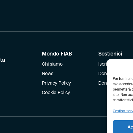
Mondo FIAB
Sostienici
tta
Chi siamo
Iscriviti
News
Dona
Per fornire 
Privacy Policy
Dona il 5 per mil
e/o accedere
permetterà d
Cookie Policy
sito. Non ac
caratteristic
Gestisci serv
Ac