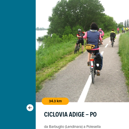
34.3 km
CICLOVIA ADIGE - PO
da Barbuglio (Lendinara) a Polesella