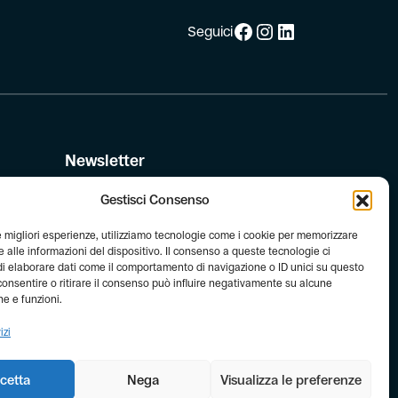
Facebook
Instagram
LinkedIn
Seguici
Newsletter
Iscriviti alla newsletter di FIAB!
Gestisci Consenso
le migliori esperienze, utilizziamo tecnologie come i cookie per memorizzare
le
 alle informazioni del dispositivo. Il consenso a queste tecnologie ci
i elaborare dati come il comportamento di navigazione o ID unici su questo
consentire o ritirare il consenso può influire negativamente su alcune
he e funzioni.
izi
cetta
Nega
Visualizza le preferenze