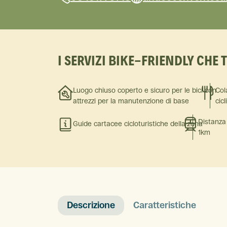
I SERVIZI BIKE-FRIENDLY CHE 
Luogo chiuso coperto e sicuro per le bici con
Col
attrezzi per la manutenzione di base
cicl
Distanza
Guide cartacee cicloturistiche della zona
1km
Descrizione
Caratteristiche