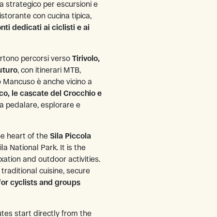
za strategico per escursioni e
istorante con cucina tipica,
nti dedicati ai ciclisti e ai
partono percorsi verso
Tirivolo,
uturo
, con itinerari MTB,
gio Mancuso è anche vicino a
co, le cascate del Crocchio e
ma pedalare, esplorare e
the heart of the
Sila Piccola
la National Park. It is the
xation and outdoor activities.
traditional cuisine, secure
for cyclists and groups
utes start directly from the