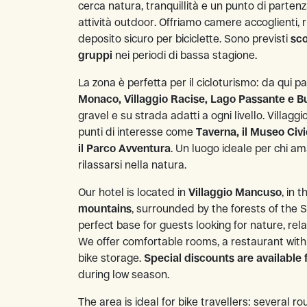
cerca natura, tranquillità e un punto di parten
attività outdoor. Offriamo camere accoglienti, r
deposito sicuro per biciclette. Sono previsti
sco
gruppi
nei periodi di bassa stagione.
La zona è perfetta per il cicloturismo: da qui 
Monaco, Villaggio Racise, Lago Passante e B
gravel e su strada adatti a ogni livello. Villag
punti di interesse come
Taverna, il Museo Civi
il Parco Avventura
. Un luogo ideale per chi a
rilassarsi nella natura.
Our hotel is located in
Villaggio Mancuso
, in 
mountains
, surrounded by the forests of the Si
perfect base for guests looking for nature, rela
We offer comfortable rooms, a restaurant with 
bike storage.
Special discounts are available 
during low season.
The area is ideal for bike travellers: several ro