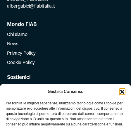
albergabici@fiabitalia.it
Mondo FIAB
Chi siamo
News
Privacy Policy
Cookie Policy
Sostienici
Iscriviti
Gestisci Consenso
Dona
Per fornire le migliori esperienze, utilizziamo tecnologie come i cookie per
Dona il 5 per mille
memorizzare e/o accedere alle informazioni del dispositivo. Il consenso a
queste tecnologie ci permetterà di elaborare dati come il comportamento
di navigazione o ID unici su questo sito. Non acconsentire o ritirare il
Newsletter
consenso può influire negativamente su alcune caratteristiche e funzioni.
Iscriviti alla newsletter di FIAB!