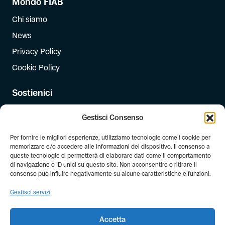
Mondo FIAB
Chi siamo
News
Privacy Policy
Cookie Policy
Sostienici
Iscriviti
Gestisci Consenso
Dona
Per fornire le migliori esperienze, utilizziamo tecnologie come i cookie per
Dona il 5 per mille
memorizzare e/o accedere alle informazioni del dispositivo. Il consenso a
queste tecnologie ci permetterà di elaborare dati come il comportamento
di navigazione o ID unici su questo sito. Non acconsentire o ritirare il
Newsletter
consenso può influire negativamente su alcune caratteristiche e funzioni.
Iscriviti alla newsletter di FIAB!
Gestisci servizi
Accetta