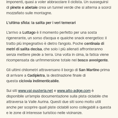
imponenti, quasi a voler abbracciare il ciclista. Un susseguirsi
di
pinete e abetaie
crea un tunnel verde che si alterna a scorci
mozzafiato sulle montagne.
L'ultima sfida: la salita per i veri temerari
L’arrivo a
Luttago
è il momento perfetto per una sosta
rigenerante, un sorso d’acqua e qualche snack energetico: il
tratto più impegnativo è dietro l’angolo. Poche
centinaia di
metri di salita decisa
, che solo i più allenati affronteranno
senza mettere piede a terra. Una volta in cima, la fatica viene
ricompensata da un’immersione totale nel
bosco avvolgente
.
Gli ultimi chilometri attraversano il borgo di
San Martino
prima
di arrivare a
Cadipietra
, la destinazione finale di
questa
ciclovia indimenticabile
.
Sui siti
www.val-pusteria.net
e
www.alto-adige.com
è
disponibile un’ampia documentazione sulla pista ciclabile che
attraversa la Valle Aurina. Questi due siti sono molto utili
anche per scoprire quali piste ciclabili sono collegabili a questa
e le zone di interesse turistico nelle vicinanze.