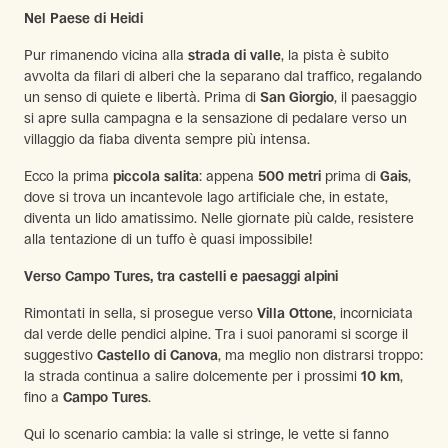
Nel Paese di Heidi
Pur rimanendo vicina alla
strada di valle
, la pista è subito
avvolta da filari di alberi che la separano dal traffico, regalando
un senso di quiete e libertà. Prima di
San Giorgio
, il paesaggio
si apre sulla campagna e la sensazione di pedalare verso un
villaggio da fiaba diventa sempre più intensa.
Ecco la prima
piccola salita
: appena
500 metri
prima di
Gais
,
dove si trova un incantevole lago artificiale che, in estate,
diventa un lido amatissimo. Nelle giornate più calde, resistere
alla tentazione di un tuffo è quasi impossibile!
Verso Campo Tures, tra castelli e paesaggi alpini
Rimontati in sella, si prosegue verso
Villa Ottone
, incorniciata
dal verde delle pendici alpine. Tra i suoi panorami si scorge il
suggestivo
Castello di Canova
, ma meglio non distrarsi troppo:
la strada continua a salire dolcemente per i prossimi
10 km
,
fino a
Campo Tures
.
Qui lo scenario cambia: la valle si stringe, le vette si fanno