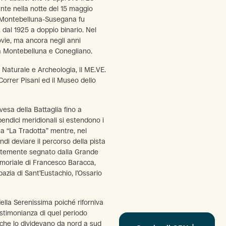
nte nella notte del 15 maggio
la Montebelluna-Susegana fu
o, dal 1925 a doppio binario. Nel
ovie, ma ancora negli anni
tra Montebelluna e Conegliano.
 Naturale e Archeologia, il ME.VE.
orrer Pisani ed il Museo dello
rvesa della Battaglia fino a
pendici meridionali si estendono i
a “La Tradotta” mentre, nel
ndi deviare il percorso della pista
 fortemente segnato dalla Grande
memoriale di Francesco Baracca,
bazia di Sant’Eustachio, l’Ossario
ella Serenissima poiché riforniva
stimonianza di quel periodo
e che lo dividevano da nord a sud