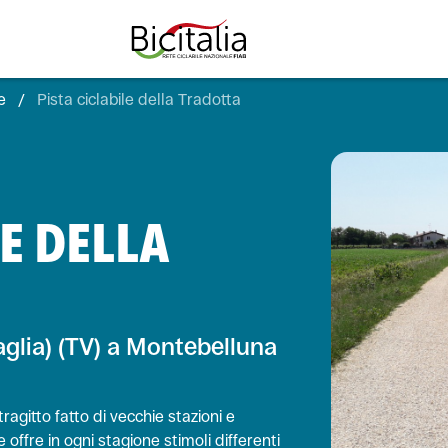
e
/
Pista ciclabile della Tradotta
TUTTO
LE DELLA
aglia) (TV) a Montebelluna
ragitto fatto di vecchie stazioni e
ffre in ogni stagione stimoli differenti