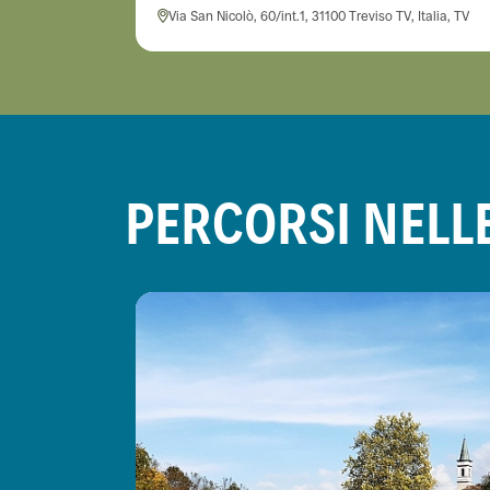
Via San Nicolò, 60/int.1, 31100 Treviso TV, Italia, TV
PERCORSI NELL