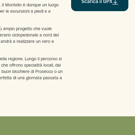
Scarica il GPX
. Il Montello è dunque un luogo
per le escursioni a piedi e a
più ampio progetto che vuole
nerario ciclopedonale a nord del
 andrà a realizzare un vero e
lla regione. Lungo il percorso si
che offrono specialità locali, dai
. Un buon bicchiere di Prosecco o un
perfetta di una giornata passata a