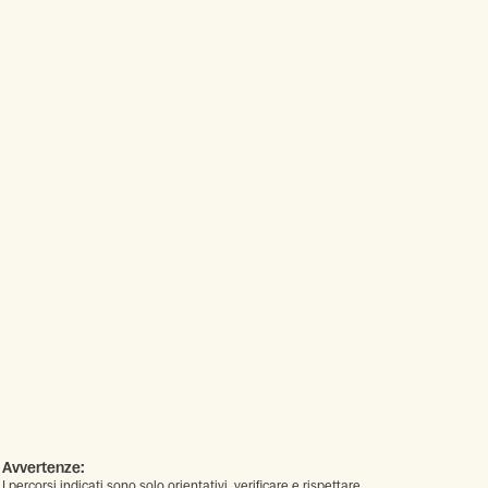
Avvertenze:
I percorsi indicati sono solo orientativi, verificare e rispettare