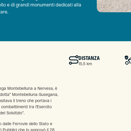
lo e di grandi monumenti dedicati alla
are.
DISTANZA
15.5 km
llega Montebelluna a Nervesa, è
Tradotta” Montebelluna-Susegana,
ansitava il treno che portava i
 combattimenti tra l’Esercito
el Solsitizio”.
 dalle Ferrovie dello Stato e
i Pubblici che lo approvò il 28