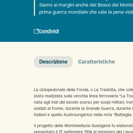
Siamo ai margini anche del Bosco del Montel
prima guerra mondiale che vale la pena visit
Condividi
Descrizione
Caratteristiche
La ciclopedonale della Fonda, o La Tradotta, che co
stata realizzata sulla vecchia linea ferroviaria “La 
nata agli inizi del secolo scorso per scopi militari, tr
soldati al fronte, durante la Grande Guerra, durante i
Italiani e quello Austroungarico nella nota “Battaglia d
Il progetto della Montebelluna-Susegana fu elaborato
presentato il 12 settembre 1914 al ministero dei Lavor