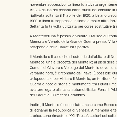
novembre successivo. La linea fu attivata urgenteme
1916. A causa dei pesanti danni subiti nel conflitto 
riattivata soltanto il 1º aprile del 1920, a binario unic
1966 la linea fu soppressa insieme a molte altre ferr
Settanta fu talvolta utilizzata per corse sostitutive 
A Montebelluna è possibile visitare il Museo di Storia
Memoriale Veneto della Grande Guerra presso Villa C
Scarpone e della Calzatura Sportiva.
Il Montello è il colle che si estende dall’abitato di Ne
Montebelluna e Crocetta del Montello; ai piedi delle 
Comuni di Giavera e Volpago del Montello dove pass
versante nord, è circondato dal Piave. È possibile qui
ciclopedonale per visitare il Montello, un territorio
Guerra e ricco di storia e monumenti, tra i quali il 
aviatore legato alla casa automobilistica Ferrari, l’Ab
dei Caduti e il Cimitero Britannico.
Inoltre, il Montello è conosciuto anche come Bosco d
di legname la Repubblica di Venezia. A memoria e te
storico, sono rimaste le XXI “Prese”, sezioni del coll