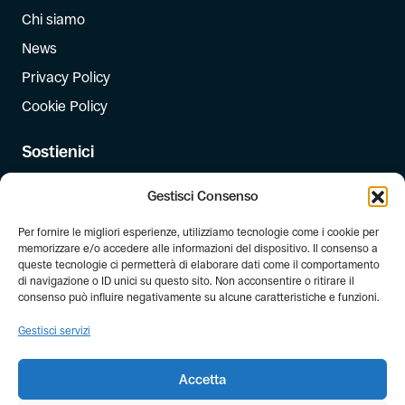
Chi siamo
News
Privacy Policy
Cookie Policy
Sostienici
Iscriviti
Gestisci Consenso
Dona
Per fornire le migliori esperienze, utilizziamo tecnologie come i cookie per
Dona il 5 per mille
memorizzare e/o accedere alle informazioni del dispositivo. Il consenso a
queste tecnologie ci permetterà di elaborare dati come il comportamento
di navigazione o ID unici su questo sito. Non acconsentire o ritirare il
Newsletter
consenso può influire negativamente su alcune caratteristiche e funzioni.
Iscriviti alla newsletter di FIAB!
Gestisci servizi
Accetta