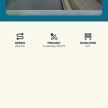
DISTANZA
PEDALABILE
DA REALIZZARE
20.2 km
in esercizio 100.0%
N.D.