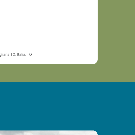
liana TO, Italia, TO
Via Rovina, 1