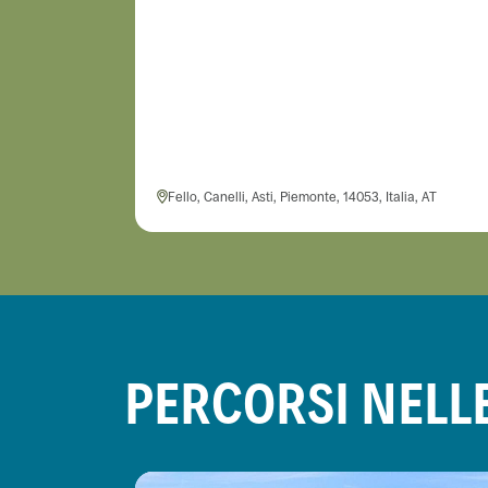
Fello, Canelli, Asti, Piemonte, 14053, Italia, AT
PERCORSI NELL