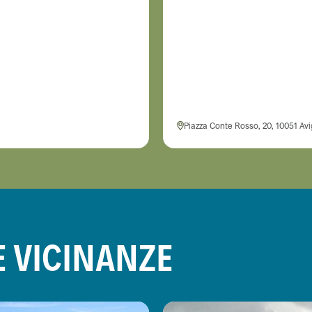
Piazza Conte Rosso, 20, 10051 Avig
E VICINANZE