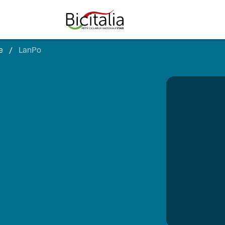
e
/
LanPo
TUTTO