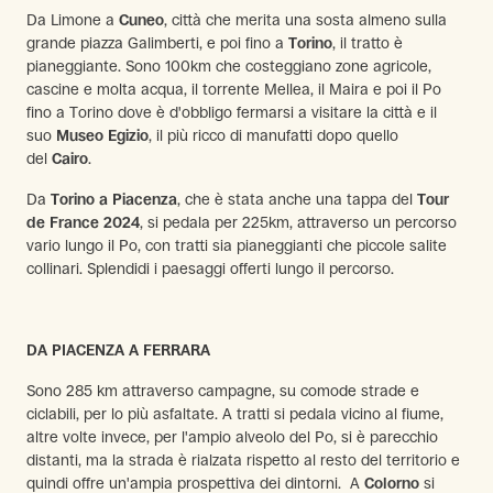
Da Limone a
Cuneo
, città che merita una sosta almeno sulla
grande piazza Galimberti, e poi fino a
Torino
, il tratto è
pianeggiante. Sono 100km che costeggiano zone agricole,
cascine e molta acqua, il torrente Mellea, il Maira e poi il Po
fino a Torino dove è d'obbligo fermarsi a visitare la città e il
suo
Museo Egizio
, il più ricco di manufatti dopo quello
del
Cairo
.
Da
Torino a Piacenza
, che è stata anche una tappa del
Tour
de France 2024
, si pedala per 225km, attraverso un percorso
vario lungo il Po, con tratti sia pianeggianti che piccole salite
collinari. Splendidi i paesaggi offerti lungo il percorso.
DA PIACENZA A FERRARA
Sono 285 km attraverso campagne, su comode strade e
ciclabili, per lo più asfaltate. A tratti si pedala vicino al fiume,
altre volte invece, per l'ampio alveolo del Po, si è parecchio
distanti, ma la strada è rialzata rispetto al resto del territorio e
quindi offre un'ampia prospettiva dei dintorni. A
Colorno
si