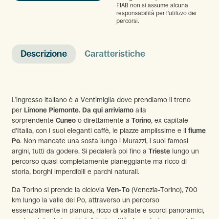
FIAB non si assume alcuna
responsabilità per l'utilizzo dei
percorsi.
Descrizione
Caratteristiche
L’ingresso italiano è a Ventimiglia dove prendiamo il treno
per
Limone Piemonte. Da qui arriviamo
alla
sorprendente
Cuneo
o direttamente a
Torino
, ex capitale
d'Italia, con i suoi eleganti caffè, le piazze amplissime e il
fiume
Po
. Non mancate una sosta lungo i Murazzi, i suoi famosi
argini, tutti da godere. Si pedalerà poi fino a
Trieste
lungo un
percorso quasi completamente pianeggiante ma ricco di
storia, borghi imperdibili e parchi naturali.
Da Torino si prende la ciclovia
Ven-To
(Venezia-Torino), 700
km lungo la valle del Po, attraverso un percorso
essenzialmente in pianura, ricco di vallate e scorci panoramici,