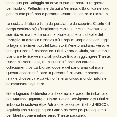
prosegue per
Chioggia
da dove si può prendere il traghetto
per l'
isola di Pellestrina
e da qui a
Venezia,
città unica nel suo
genere che però non è possibile visitare in centro in bicicletta.
La costa adriatica è tutta da pedalare e da scoprire,
Caorle è il
borgo costiero più affascinante
con le sue case colorate e le
sue viuzze, ma merita una menzione anche la
ciclabile del
Pordelio
, la ciclabile a sbalzo più lunga d’Europa che costeggia
la laguna, indimenticabile! Lasciato il Veneto andiamo verso le
principali località balneari del
Friuli Venezia Giulia
, attraverso la
pianura e le riserve naturali protette fino a raggiungere
Trieste
.
Durante i mesi estivi, tutte le località balneari offrono
collegamenti barca-bici per godere del panorama dal mare.
Questa opportunità offre la possibilità di vivere momenti di
relax e di osservare da vicino il meraviglioso mondo naturale
dell'ambiente lagunare.
Già a
Lignano Sabbiadoro
, ad esempio, è possibile imbarcarsi
per
Marano Lagunare
e
Grado
. Poi da
Cervignano del Friuli
si
imbocca la
ciclovia Alpe Adria
che passa per il sito
UNESCO di
Aquileia
fino a raggiungere
Grado
da dove poi proseguiamo
per
Monfalcone e infine verso Trieste
passando