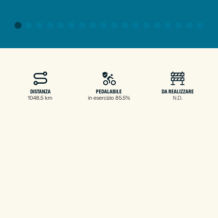
DISTANZA
PEDALABILE
DA REALIZZARE
1048.5 km
in esercizio 85.5%
N.D.