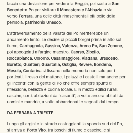
faccia una deviazione per vedere la Reggia, poi sosta a
San
Benedetto Po
per visitare il
Monastero e l'Abbazia
e via
verso
Ferrara
, una delle città rinascimentali più belle della
penisola,
patrimonio Unesco
.
L'attraversamento della vallata del Po meriterebbe un
andamento lento. Le decine di piccoli borghi prima in alto sul
fiume,
Carmagnola, Gassino, Valenza, Arena Po, San Zenone
,
poi appoggiati all’argine maestro,
Caorso, Zibello,
Roccabianca, Colorno, Casalmaggiore, Viadana, Brescello,
Boretto, Gualtieri, Guastalla, Ostiglia, Revere, Bondeno,
Mesola, Contarina
si fissano nella memoria non solo per i
porticati, il rosso del mattone, i palazzi e i castelli ma anche per
gli incontri con la gente di Po che offre sempre spunti di
riflessione, bellezza e cucina locale. E in mezzo edifici rurali,
cascine, corti, abitazioni da “casanti”, a volte ancora abitati da
uomini e mandrie, a volte abbandonati e segnati dal tempo.
DA FERRARA A TRIESTE
Lungo gli argini e le strade costeggianti la sponda sud del Po,
si arriva a
Porto Viro
, tra boschi di fiume e cascine, e si