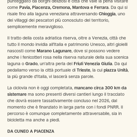
punteggiato da borghi deliziosi e città che vale la pena visitare
come
Pavia, Piacenza, Cremona, Mantova e Ferrara
. Da qui si
risale fino alla laguna veneziana attraversando
Chioggia
, uno
dei villaggi dei pescatori più conosciuto del territorio,
semplicemente meraviglioso.
Il tratto della costa adriatica riserva, oltre a Venezia, città che
tutto il mondo invidia all’Italia e patrimonio Unesco, altri gioielli
nascosti come
Marano Lagunare
, dove si possono vedere
anche i fenicotteri rosa nella riserva naturale della sua scenica
laguna o
Grado
, un'altra perla del
Friuli Venezia Giulia
. Da qui
pedaliamo verso la città portuale di
Trieste
, la cui
piazza Unità
,
la più grande d'Italia, vi lascerà senza parole.
La ciclovia non è oggi completata,
mancano circa 300 km da
sistemare
ma sono presenti diversi cantieri lungo il tracciato
che dovrà essere tassativamente concluso nel 2026, dal
momento che è finanziato in larga parte con i fondi PNRR. Il
percorso è comunque completamente attraversabile, sia in
bicicletta ma anche a piedi.
DA CUNEO A PIACENZA