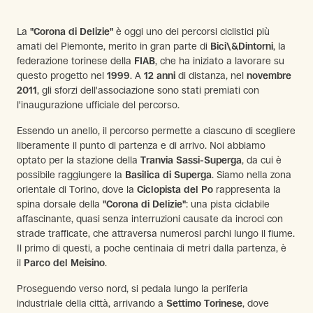
La
"Corona di Delizie"
è oggi uno dei percorsi ciclistici più
amati del Piemonte, merito in gran parte di
Bici\&Dintorni
, la
federazione torinese della
FIAB
, che ha iniziato a lavorare su
questo progetto nel
1999
. A
12 anni
di distanza, nel
novembre
2011
, gli sforzi dell'associazione sono stati premiati con
l'inaugurazione ufficiale del percorso.
Essendo un anello, il percorso permette a ciascuno di scegliere
liberamente il punto di partenza e di arrivo. Noi abbiamo
optato per la stazione della
Tranvia Sassi-Superga
, da cui è
possibile raggiungere la
Basilica di Superga
. Siamo nella zona
orientale di Torino, dove la
Ciclopista del Po
rappresenta la
spina dorsale della
"Corona di Delizie"
: una pista ciclabile
affascinante, quasi senza interruzioni causate da incroci con
strade trafficate, che attraversa numerosi parchi lungo il fiume.
Il primo di questi, a poche centinaia di metri dalla partenza, è
il
Parco del Meisino
.
Proseguendo verso nord, si pedala lungo la periferia
industriale della città, arrivando a
Settimo Torinese
, dove