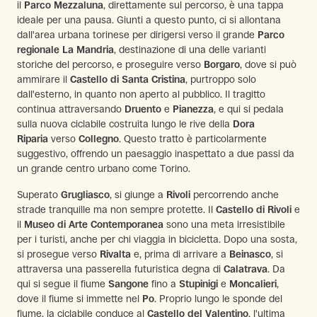
il
Parco Mezzaluna
, direttamente sul percorso, è una tappa
ideale per una pausa. Giunti a questo punto, ci si allontana
dall'area urbana torinese per dirigersi verso il grande
Parco
regionale La Mandria
, destinazione di una delle varianti
storiche del percorso, e proseguire verso
Borgaro
, dove si può
ammirare il
Castello di Santa Cristina
, purtroppo solo
dall'esterno, in quanto non aperto al pubblico. Il tragitto
continua attraversando
Druento
e
Pianezza
, e qui si pedala
sulla nuova ciclabile costruita lungo le rive della
Dora
Riparia
verso
Collegno
. Questo tratto è particolarmente
suggestivo, offrendo un paesaggio inaspettato a due passi da
un grande centro urbano come Torino.
Superato
Grugliasco
, si giunge a
Rivoli
percorrendo anche
strade tranquille ma non sempre protette. Il
Castello di Rivoli
e
il
Museo di Arte Contemporanea
sono una meta irresistibile
per i turisti, anche per chi viaggia in bicicletta. Dopo una sosta,
si prosegue verso
Rivalta
e, prima di arrivare a
Beinasco
, si
attraversa una passerella futuristica degna di
Calatrava
. Da
qui si segue il fiume
Sangone
fino a
Stupinigi
e
Moncalieri
,
dove il fiume si immette nel
Po
. Proprio lungo le sponde del
fiume, la ciclabile conduce al
Castello del Valentino
, l'ultima