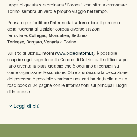
tappa di questa straordinaria "Corona", che oltre a circondare
Torino, sembra un vero e proprio viaggio nel tempo.
Pensato per facilitare l’intermodalità
treno-bici
, il percorso
della
"Corona di Delizie"
collega diverse stazioni
ferroviarie:
Collegno
,
Moncalieri
,
Settimo
Torinese
,
Borgaro
,
Venaria
e
Torino
.
Sul sito di Bici\&Dintorni (
www.biciedintorni.it
), è possibile
scoprire ogni segreto della Corone di Delizie, dalle difficoltà per
farlo diventa la pista ciclabile che è oggi fino ai consigli su
come organizzare l’escursione. Oltre a un’accurata descrizione
del percorso è possibile scaricare una cartina dettagliata e un
road book di 24 pagine con le informazioni sui principali luoghi
di interesse.
Leggi di più