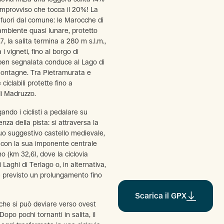
improvviso che tocca il 20%! La
fuori dal comune: le Marocche di
 ambiente quasi lunare, protetto
, la salita termina a 280 m s.l.m.,
i vigneti, fino al borgo di
ben segnalata conduce al Lago di
montagne. Tra Pietramurata e
ciclabili protette fino a
i Madruzzo.
igando i ciclisti a pedalare su
za della pista: si attraversa la
uo suggestivo castello medievale,
 con la sua imponente centrale
o (km 32,6), dove la ciclovia
 Laghi di Terlago o, in alternativa,
 è previsto un prolungamento fino
Scarica il GPX
rche si può deviare verso ovest
opo pochi tornanti in salita, il