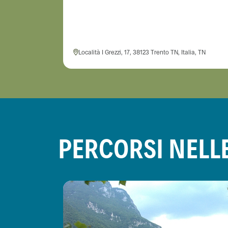
Località I Grezzi, 17, 38123 Trento TN, Italia, TN
PERCORSI NELL