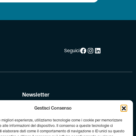
Facebook
Instagram
LinkedIn
Seguici
Newsletter
Iscriviti alla newsletter di FIAB!
Gestisci Consenso
le migliori esperienze, utilizziamo tecnologie come i cookie per memorizzare
le
 alle informazioni del dispositivo. Il consenso a queste tecnologie ci
i elaborare dati come il comportamento di navigazione o ID unici su questo