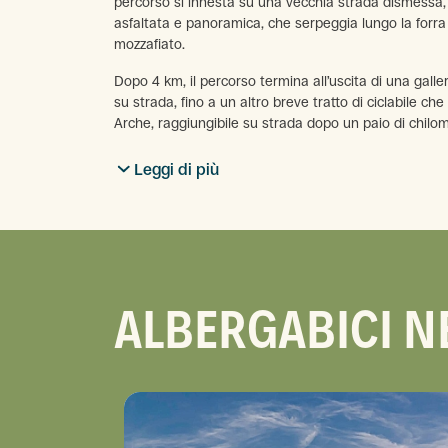
percorso si innesta su una vecchia strada dismessa, 
asfaltata e panoramica, che serpeggia lungo la forra
mozzafiato.
Dopo 4 km, il percorso termina all’uscita di una galle
su strada, fino a un altro breve tratto di ciclabile c
Arche, raggiungibile su strada dopo un paio di chilom
Leggi di più
ALBERGABICI N