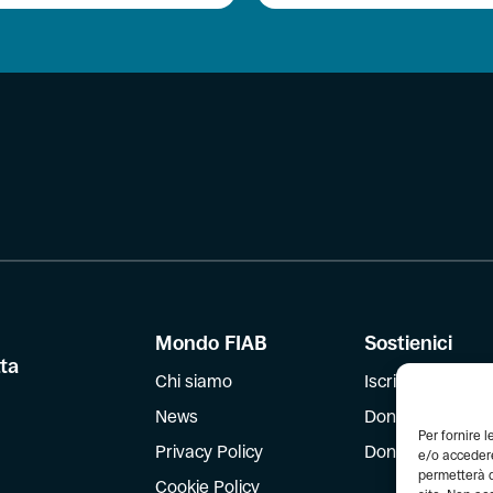
Mondo FIAB
Sostienici
tta
Chi siamo
Iscriviti
News
Dona
Per fornire 
Privacy Policy
Dona il 5 per mil
e/o accedere
permetterà d
Cookie Policy