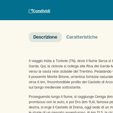
Condividi
Descrizione
Caratteristiche
Il viaggio inizia a Torbole (TN), dove il fiume Sarca si 
Garda. Qui, la ciclovia si collega alla Riva del Garda
verso la vasta rete ciclabile del Trentino. Pedalando v
il possente Monte Brione, un’antica fortezza natural
circa 6 km, l’inconfondibile profilo del Castello di Arc
sul borgo medievale sottostante.
Proseguendo lungo il fiume, si raggiunge Ceniga (km 9
promiscuo con le auto, e poi Dro (km 11,4), famosa pe
destra, si erge il Castello di Drena, oggi sede di u
le storie di un passato avventuroso. Al km 12,5, la cic