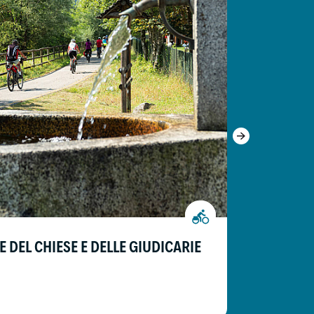
24.7 km
E DEL CHIESE E DELLE GIUDICARIE
CICLOVI
da Ragoli a P