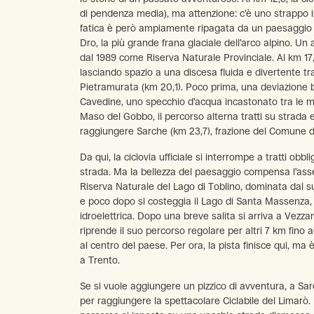
di pendenza media), ma attenzione: c’è uno strappo 
fatica è però ampiamente ripagata da un paesaggio 
Dro, la più grande frana glaciale dell’arco alpino. Un
dal 1989 come Riserva Naturale Provinciale. Al km 17,7
lasciando spazio a una discesa fluida e divertente tra 
Pietramurata (km 20,1). Poco prima, una deviazione 
Cavedine, uno specchio d’acqua incastonato tra le 
Maso del Gobbo, il percorso alterna tratti su strada e 
raggiungere Sarche (km 23,7), frazione del Comune d
Da qui, la ciclovia ufficiale si interrompe a tratti obbl
strada. Ma la bellezza del paesaggio compensa l’assen
Riserva Naturale del Lago di Toblino, dominata dal s
e poco dopo si costeggia il Lago di Santa Massenza,
idroelettrica. Dopo una breve salita si arriva a Vezzan
riprende il suo percorso regolare per altri 7 km fino ai
al centro del paese. Per ora, la pista finisce qui, ma
a Trento.
Se si vuole aggiungere un pizzico di avventura, a Sa
per raggiungere la spettacolare Ciclabile del Limarò. D