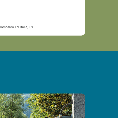
olombardo TN, Italia, TN
Corso Alpini, 