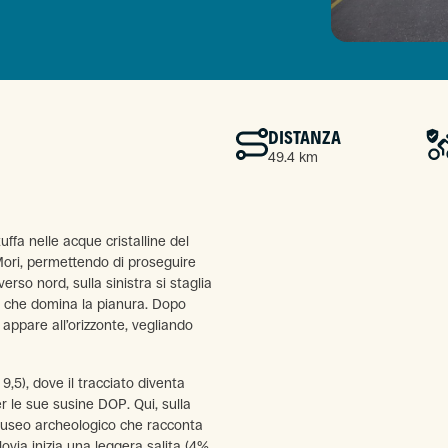
DISTANZA
49.4 km
tuffa nelle acque cristalline del
-Mori, permettendo di proseguire
erso nord, sulla sinistra si staglia
e che domina la pianura. Dopo
o appare all’orizzonte, vegliando
,5), dove il tracciato diventa
r le sue susine DOP. Qui, sulla
n museo archeologico che racconta
lovia inizia una leggera salita (4%