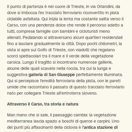
Il punto di partenza è nel cuore di Trieste, in via Orlandini, da
dove si imbocca l’ex tracciato ferroviario riconvertito in pista
ciclabile asfaltata. Qui inizia la lenta ma costante salita verso il
Carso, con una pendenza dolce che rende il percorso adatto a
tutti, comprese famiglie con bambini e cicloturisti meno
allenati. Pedalando si attraversano alcuni quartieri residenziali
fino a lasciare gradualmente la città. Dopo pochi chilometri, la
vista si apre sul Golfo di Trieste, con viadotti che regalano
scorci spettacolari tra il mare e il verde della vegetazione
carsica. Lungo il tragitto si incontrano numerose gallerie,
alcune delle quali scavate nella roccia, tra cui la lunga e
suggestiva
galleria di San Giuseppe
perfettamente illuminata.
Qui si percepisce l’eredità ferroviaria della pista, con le pareti
umide che raccontano il passato di questo tracciato ferroviario
nato per collegare Trieste all'entroterra sloveno.
Attraverso il Carso, tra storia e natura
Man mano che si sale, il paesaggio cambia: la vegetazione
mediterranea lascia spazio a boschi di querce e carpini. Uno
dei punti più affascinanti della ciclovia è l
'antica stazione di