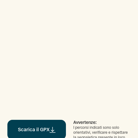
Avvertenze:
I percorsi indicati sono solo
Scarica il GPX
orientativi, verificare e rispettare
la segnaletica presente in loco.