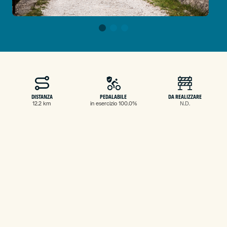
DISTANZA
PEDALABILE
DA REALIZZARE
12.2 km
in esercizio 100.0%
N.D.