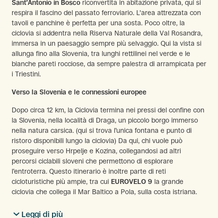
Sant’Antonio in Bosco
riconvertita in abitazione privata, qui si
respira il fascino del passato ferroviario. L'area attrezzata con
tavoli e panchine è perfetta per una sosta. Poco oltre, la
ciclovia si addentra nella Riserva Naturale della Val Rosandra,
immersa in un paesaggio sempre più selvaggio. Qui la vista si
allunga fino alla Slovenia, tra lunghi rettilinei nel verde e le
bianche pareti rocciose, da sempre palestra di arrampicata per
i Triestini.
Verso la Slovenia e le connessioni europee
Dopo circa 12 km, la Ciclovia termina nei pressi del confine con
la Slovenia, nella località di Draga, un piccolo borgo immerso
nella natura carsica. (qui si trova l’unica fontana e punto di
ristoro disponibili lungo la ciclovia) Da qui, chi vuole può
proseguire verso Hrpelje e Kozina, collegandosi ad altri
percorsi ciclabili sloveni che permettono di esplorare
l’entroterra. Questo itinerario è inoltre parte di reti
cicloturistiche più ampie, tra cui
EUROVELO 9
la grande
ciclovia che collega il Mar Baltico a Pola, sulla costa istriana.
Leggi di più