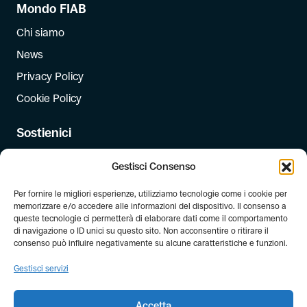
Mondo FIAB
Chi siamo
News
Privacy Policy
Cookie Policy
Sostienici
Iscriviti
Gestisci Consenso
Dona
Per fornire le migliori esperienze, utilizziamo tecnologie come i cookie per
Dona il 5 per mille
memorizzare e/o accedere alle informazioni del dispositivo. Il consenso a
queste tecnologie ci permetterà di elaborare dati come il comportamento
di navigazione o ID unici su questo sito. Non acconsentire o ritirare il
Newsletter
consenso può influire negativamente su alcune caratteristiche e funzioni.
Iscriviti alla newsletter di FIAB!
Gestisci servizi
Accetta