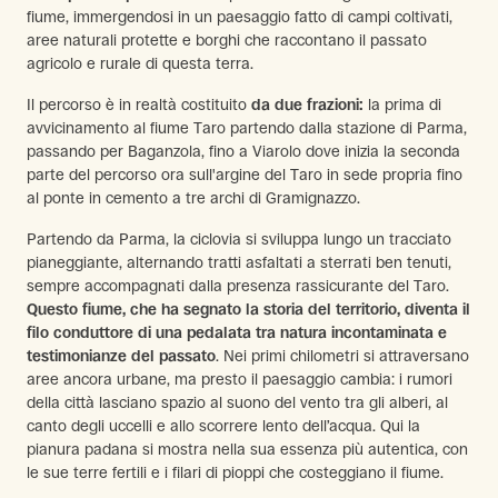
fiume, immergendosi in un paesaggio fatto di campi coltivati,
aree naturali protette e borghi che raccontano il passato
agricolo e rurale di questa terra.
Il percorso è in realtà costituito
da due frazioni:
la prima di
avvicinamento al fiume Taro partendo dalla stazione di Parma,
passando per Baganzola, fino a Viarolo dove inizia la seconda
parte del percorso ora sull'argine del Taro in sede propria fino
al ponte in cemento a tre archi di Gramignazzo.
Partendo da Parma, la ciclovia si sviluppa lungo un tracciato
pianeggiante, alternando tratti asfaltati a sterrati ben tenuti,
sempre accompagnati dalla presenza rassicurante del Taro.
Questo fiume, che ha segnato la storia del territorio, diventa il
filo conduttore di una pedalata tra natura incontaminata e
testimonianze del passato
. Nei primi chilometri si attraversano
aree ancora urbane, ma presto il paesaggio cambia: i rumori
della città lasciano spazio al suono del vento tra gli alberi, al
canto degli uccelli e allo scorrere lento dell’acqua. Qui la
pianura padana si mostra nella sua essenza più autentica, con
le sue terre fertili e i filari di pioppi che costeggiano il fiume.