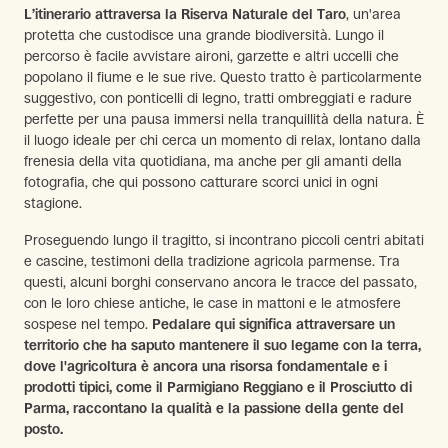
L’itinerario attraversa la Riserva Naturale del Taro
, un'area
protetta che custodisce una grande biodiversità. Lungo il
percorso è facile avvistare aironi, garzette e altri uccelli che
popolano il fiume e le sue rive. Questo tratto è particolarmente
suggestivo, con ponticelli di legno, tratti ombreggiati e radure
perfette per una pausa immersi nella tranquillità della natura. È
il luogo ideale per chi cerca un momento di relax, lontano dalla
frenesia della vita quotidiana, ma anche per gli amanti della
fotografia, che qui possono catturare scorci unici in ogni
stagione.
Proseguendo lungo il tragitto, si incontrano piccoli centri abitati
e cascine, testimoni della tradizione agricola parmense. Tra
questi, alcuni borghi conservano ancora le tracce del passato,
con le loro chiese antiche, le case in mattoni e le atmosfere
sospese nel tempo.
Pedalare qui significa attraversare un
territorio che ha saputo mantenere il suo legame con la terra,
dove l'agricoltura è ancora una risorsa fondamentale e i
prodotti tipici, come il Parmigiano Reggiano e il Prosciutto di
Parma, raccontano la qualità e la passione della gente del
posto.