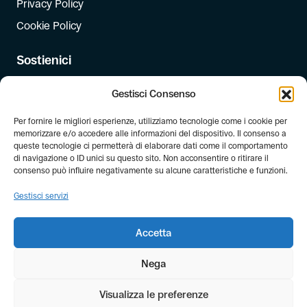
Privacy Policy
Cookie Policy
Sostienici
Iscriviti
Gestisci Consenso
Dona
Per fornire le migliori esperienze, utilizziamo tecnologie come i cookie per
Dona il 5 per mille
memorizzare e/o accedere alle informazioni del dispositivo. Il consenso a
queste tecnologie ci permetterà di elaborare dati come il comportamento
di navigazione o ID unici su questo sito. Non acconsentire o ritirare il
Newsletter
consenso può influire negativamente su alcune caratteristiche e funzioni.
Iscriviti alla newsletter di FIAB!
Gestisci servizi
Accetta
Nega
Visualizza le preferenze
© Copyright FIAB 2026