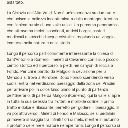
asfaltato.
La Ciclovia dell'Alta Val di Non è un'esperienza su due ruote
che unisce la bellezza incontaminata della montagna trentina
con l'anima rurale di una valle unica. Un percorso panoramico
che attraversa meleti sconfinati, antichi borghi, castelli
medievali e specchi d'acqua cristallini, regalando un viaggio
immerso nella natura e nella storia.
Lungo il percorso particolarmente interessante la chiesa di
Sant’Antonio a Romero, i meleti di Cavareno con il suo piccolo
centro storico ed il percorso, a piedi, nei canyon di roccia a
Fondo. Per chi è partito da Malgolo la deviazione per la
Mendola si trova a Ronzone. Dopo Fondo scendendo verso
sud si entra nel verdissimo paesaggio della zona dei Pradiei
per arrivare poi in dolce falso piano al punto di partenza
dell’itinerario. Si parte da Malgolo (Romeno), qui la valle si apre
in tutta la sua bellezza tra frutteti e morbide colline. Il primo
tratto è dolce e rilassante, perfetto per godersi il paesaggio. Si
va poi attraverso i Meleti di Fondo e Malosco, se si pedalain
primavera si viaggia tra infiniti fiori di melo, mentre in autunno
il profumo delle mele mature riempie l’aria. Lungo il percorso si