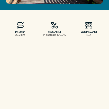
DISTANZA
PEDALABILE
DA REALIZZARE
29.2 km
in esercizio 100.0%
N.D.