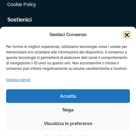
Cookie Policy
Sostienici
Iscriviti
Gestisci Consenso
Dona
Per fornire le migliori esperienze, utilizziamo tecnologie come i cookie per
Dona il 5 per mille
memorizzare e/o accedere alle informazioni del dispositivo. Il consenso a
queste tecnologie ci permetterà di elaborare dati come il comportamento
di navigazione o ID unici su questo sito. Non acconsentire o ritirare il
Newsletter
consenso può influire negativamente su alcune caratteristiche e funzioni.
Iscriviti alla newsletter di FIAB!
Gestisci servizi
Accetta
Nega
Visualizza le preferenze
© Copyright FIAB 2026