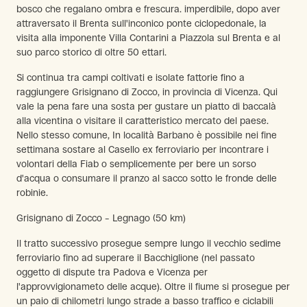
bosco che regalano ombra e frescura. imperdibile, dopo aver
attraversato il Brenta sull'inconico ponte ciclopedonale, la
visita alla imponente Villa Contarini a Piazzola sul Brenta e al
suo parco storico di oltre 50 ettari.
Si continua tra campi coltivati e isolate fattorie fino a
raggiungere Grisignano di Zocco, in provincia di Vicenza. Qui
vale la pena fare una sosta per gustare un piatto di baccalà
alla vicentina o visitare il caratteristico mercato del paese.
Nello stesso comune, In località Barbano è possibile nei fine
settimana sostare al Casello ex ferroviario per incontrare i
volontari della Fiab o semplicemente per bere un sorso
d'acqua o consumare il pranzo al sacco sotto le fronde delle
robinie.
Grisignano di Zocco – Legnago (50 km)
Il tratto successivo prosegue sempre lungo il vecchio sedime
ferroviario fino ad superare il Bacchiglione (nel passato
oggetto di dispute tra Padova e Vicenza per
l'approvvigionameto delle acque). Oltre il fiume si prosegue per
un paio di chilometri lungo strade a basso traffico e ciclabili