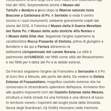
inizi del ‘900. Sorprendente anche il
Museo del
Tartufo
a
Bonizzo e p
oco dopo la
Riserva naturale Isola
Boscone a Carbonara di Po
. A
Sermide
si veda il centro
storico e i suoi monumenti, sebbene gravemente colpiti dal
sisma del 2012. A Felonica il
Museo della II Guerra Mondiale
del fiume Po
, il
Museo delle auto storiche Alfa Romeo
e
il
Museo delle Erbe vive
. Seguendo l’argine superiamo la
caratteristica
Rocca Possente di Stellata
, prima di giungere a
Bondeno e da qui a
Ferrara
attraverso la
bellissima
ciclopedonale del canale Burana.
La città è
patrimonio dell’
UNESCO
, nel 1995 come città del Rinascimento
e nel 1999 per il delta del Po e le delizie estensi.
Da Ferrara seguiamo l’argine da Francolino a
Serravalle
e il Po
di Goro fino a Mesola, alle porte del delta. Da vedere la
Delizia
Estense di Fossadalbero
, magnifico castello estense che ha
conservato lo straordinario splendore dell’epoca. Arriviamo fino
alle quattro imponenti torri del
Castello Estense della Mesola
,
struttura a metà strada tra una fortezza e una dimora di lusso.
In territorio veneto i toponimi dei luoghi (Isola della Donzella,
Sacca degli Scardovari, Cà Dolfin) rievocano nella memoria