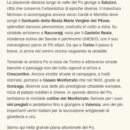
La piacevole discesa lungo la valle del Po giunge a
Saluzzo
,
città che conserva l'urbanistica di epoche diverse. Il maestoso
Monviso ci accompagna ancora verso Cardè e Moretta dove
sorge il
Santuario della Beata Maria Vergine del Pilone
,
splendido barocco piemontese, costruito in cotto a vista. Su
ciclabile arriviamo a
Racconigi
, nota per il
Castello Reale
,
residenza estiva dei Savoia e patrimonio UNESCO, con il suo
meraviglioso parco di 170 ettari. Da qui a
Torino
il passo è
breve, si arriva nel centro storico seguendo la ciclabile.
Tenendo la sinistra Po si esce da Torino e attraverso strade
bianche e passaggi non del tutto agevoli si arriva a
Crescentino
. Ancora strette strade di campagna, a tratti
sterrate, portano a
Casale Monferrato
che nel 1600, grazie ai
Gonzaga
, divenne una delle più prestigiose cittadelle europee,
ricca di palazzi nobiliari e chiese. In sponda destra del Po,
lambiamo le morbide
colline del Monferrato
, famose per i suoi
vini pregiati
e pedaliamo fino a giungere a
Valenza
, uno dei più
importanti centri italiani per la lavorazione artigianale di
gioielleria e oro.
Siamo qui nella grande piana alluvionale del Po,