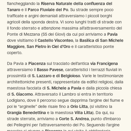
fiancheggiando la
Riserva Naturale della confluenza del
Tanaro
e il
Parco Fluviale del Po
. Su strade sempre poco
trafficate e argini demaniali attraversiamo i piccoli borghi
agricoli della sponda destra. Vi sono lunghi tratti di strade con
il fondo sterrato e attenzione massima all’attraversamento del
Ponte di Mezzana (SS dei Giovi) da cui poi arriviamo a
Pavia
dove visitiamo il
Castello Visconteo
, la
Basilica di San Michele
Maggiore
,
San Pietro in Ciel d’Oro
e il caratteristico ponte
coperto.
Da Pavia a
Piacenza
sul tracciato dell’antica
via Francigena
attraversiamo il
Basso Pavese
, caratteristici i terrazzi fluviali in
prossimità di
S. Lazzaro e di Belgioioso
. Varie le testimonianze
architettoniche presenti, rappresentate da edifici religiosi, dalla
maestosa facciata di
S. Michele a Pavia
e dalla piccola chiesa
di
S. Giacomo
. Attraversato il Lambro si entra in territorio
Lodigiano, dove il percorso segue dapprima l’argine del fiume e
poi le “arginelle” delle risaie fino a
Orio Litta
, (si visitino la
Grangia Benedettina
e la maestosa
Villa Litta
). Da qui, su
strade sterrate, arriviamo a
Corte S. Andrea
, punto d’imbarco
dei Pellegrini per l’attraversamento del Po. Seguendo l’argine