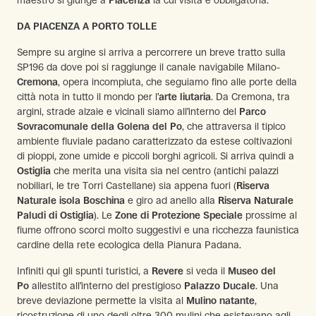
maestro si giunge a
Piacenza
la cui visita è obbligatoria.
DA PIACENZA A PORTO TOLLE
Sempre su argine si arriva a percorrere un breve tratto sulla
SP196 da dove poi si raggiunge il canale navigabile Milano-
Cremona
, opera incompiuta, che seguiamo fino alle porte della
città nota in tutto il mondo per l’
arte liutaria
. Da Cremona, tra
argini, strade alzaie e vicinali siamo all’interno del
Parco
Sovracomunale della Golena del Po
, che attraversa il tipico
ambiente fluviale padano caratterizzato da estese coltivazioni
di pioppi, zone umide e piccoli borghi agricoli. Si arriva quindi a
Ostiglia
che merita una visita sia nel centro (antichi palazzi
nobiliari, le tre Torri Castellane) sia appena fuori (
Riserva
Naturale isola Boschina
e giro ad anello alla
Riserva Naturale
Paludi di Ostiglia
). Le
Zone di Protezione Speciale
prossime al
fiume offrono scorci molto suggestivi e una ricchezza faunistica
cardine della rete ecologica della Pianura Padana.
Infiniti qui gli spunti turistici, a
Revere
si veda il
Museo del
Po
allestito all’interno del prestigioso
Palazzo Ducale
. Una
breve deviazione permette la visita al
Mulino natante
,
ricostruzione di uno degli oltre 300 mulini che esistevano agli