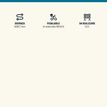
DISTANZA
PEDALABILE
DA REALIZZARE
636.7 km
in esercizio 89.6%
N.D.