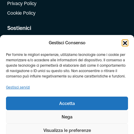
Privacy Policy
Cookie Policy
Sostienici
Iscriviti
Gestisci Consenso
Dona
Per fornire le migliori esperienze, utilizziamo tecnologie come i cookie per
Dona il 5 per mille
memorizzare e/o accedere alle informazioni del dispositivo. Il consenso a
queste tecnologie ci permetterà di elaborare dati come il comportamento
di navigazione o ID unici su questo sito. Non acconsentire o ritirare il
Newsletter
consenso può influire negativamente su alcune caratteristiche e funzioni.
Iscriviti alla newsletter di FIAB!
Gestisci servizi
Accetta
Nega
Visualizza le preferenze
© Copyright FIAB 2026