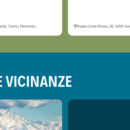
ardo, Torino, Piemonte...
Piazza Conte Rosso, 20, 10051 Avig
E VICINANZE