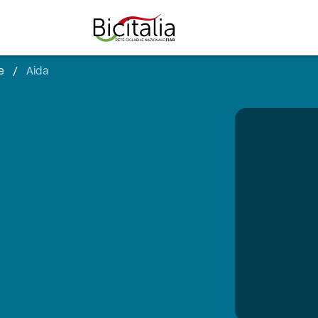
e
/
Aida
TUTTO