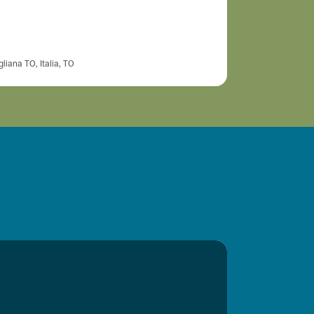
Albergo 3 stell
HOTEL MA
liana TO, Italia, TO
Corso Giacomo